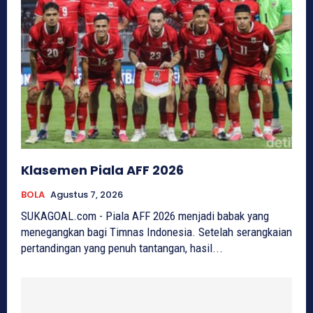
Klasemen Piala AFF 2026
BOLA
Agustus 7, 2026
SUKAGOAL.com - Piala AFF 2026 menjadi babak yang
menegangkan bagi Timnas Indonesia. Setelah serangkaian
pertandingan yang penuh tantangan, hasil...