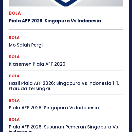
BOLA
Piala AFF 2026: Singapura Vs Indonesia
BOLA
Mo Salah Pergi
BOLA
Klasemen Piala AFF 2026
BOLA
Hasil Piala AFF 2026: Singapura Vs Indonesia 1-1,
Garuda Tersingkir
BOLA
Piala AFF 2026: Singapura Vs Indonesia
BOLA
Piala AFF 2026: Susunan Pemeran Singapura Vs