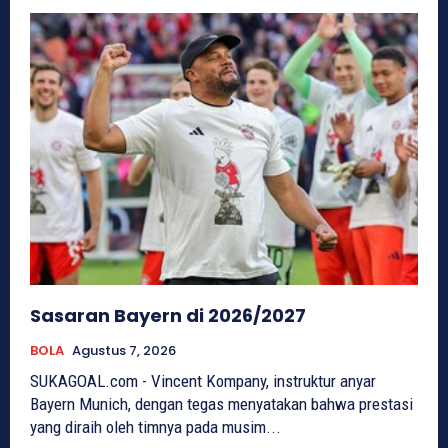
Sasaran Bayern di 2026/2027
BOLA
Agustus 7, 2026
SUKAGOAL.com - Vincent Kompany, instruktur anyar
Bayern Munich, dengan tegas menyatakan bahwa prestasi
yang diraih oleh timnya pada musim...