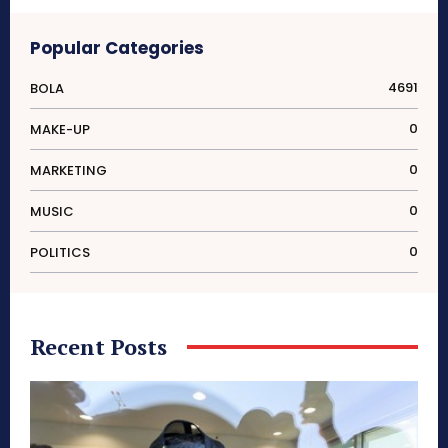
Popular Categories
4691
BOLA
0
MAKE-UP
0
MARKETING
0
MUSIC
0
POLITICS
Recent Posts