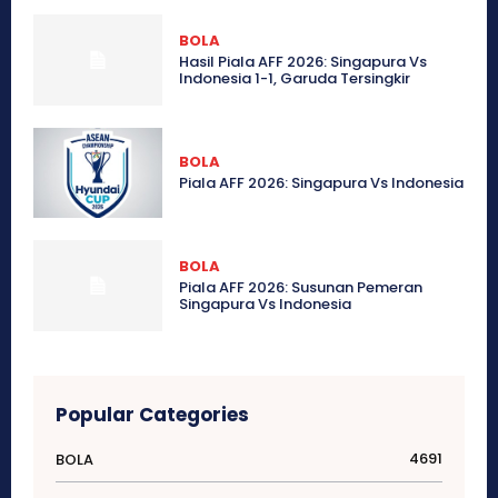
BOLA
Hasil Piala AFF 2026: Singapura Vs
Indonesia 1-1, Garuda Tersingkir
BOLA
Piala AFF 2026: Singapura Vs Indonesia
BOLA
Piala AFF 2026: Susunan Pemeran
Singapura Vs Indonesia
Popular Categories
4691
BOLA