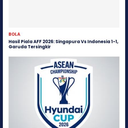
BOLA
Hasil Piala AFF 2026: Singapura Vs Indonesia 1-1,
Garuda Tersingkir