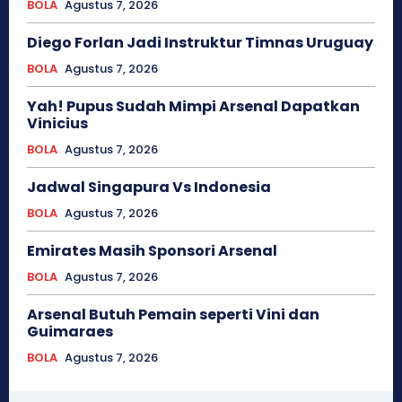
BOLA
Agustus 7, 2026
Diego Forlan Jadi Instruktur Timnas Uruguay
BOLA
Agustus 7, 2026
Yah! Pupus Sudah Mimpi Arsenal Dapatkan
Vinicius
BOLA
Agustus 7, 2026
Jadwal Singapura Vs Indonesia
BOLA
Agustus 7, 2026
Emirates Masih Sponsori Arsenal
BOLA
Agustus 7, 2026
Arsenal Butuh Pemain seperti Vini dan
Guimaraes
BOLA
Agustus 7, 2026