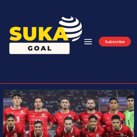
Subscribe