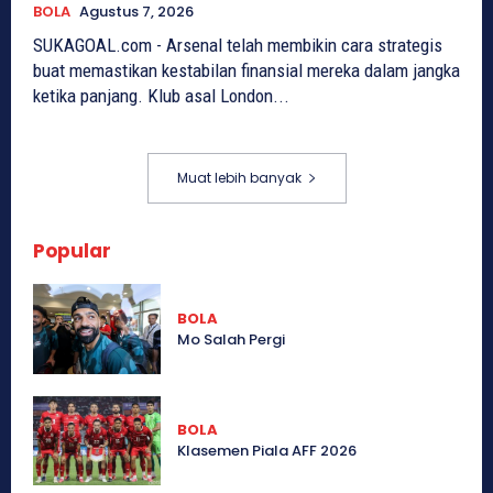
BOLA
Agustus 7, 2026
SUKAGOAL.com - Arsenal telah membikin cara strategis
buat memastikan kestabilan finansial mereka dalam jangka
ketika panjang. Klub asal London...
Muat lebih banyak
Popular
BOLA
Mo Salah Pergi
BOLA
Klasemen Piala AFF 2026