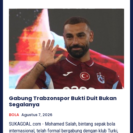
Gabung Trabzonspor Bukti Duit Bukan
Segalanya
BOLA
Agustus 7, 2026
SUKAGOAL.com - Mohamed Salah, bintang sepak bola
internasional, telah formal bergabung dengan klub Turki,