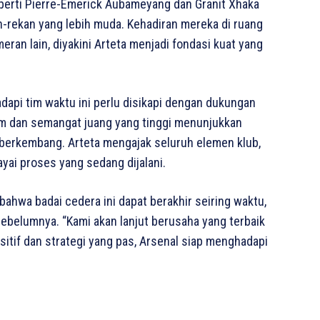
erti Pierre-Emerick Aubameyang dan Granit Xhaka
rekan yang lebih muda. Kehadiran mereka di ruang
eran lain, diyakini Arteta menjadi fondasi kuat yang
dapi tim waktu ini perlu disikapi dengan dukungan
im dan semangat juang yang tinggi menunjukkan
t berkembang. Arteta mengajak seluruh elemen klub,
yai proses yang sedang dijalani.
hwa badai cedera ini dapat berakhir seiring waktu,
sebelumnya. “Kami akan lanjut berusaha yang terbaik
sitif dan strategi yang pas, Arsenal siap menghadapi