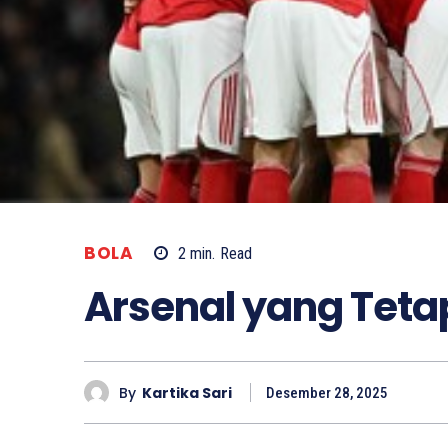
BOLA
2
min.
Read
Arsenal yang Tetap
By
Kartika Sari
Desember 28, 2025