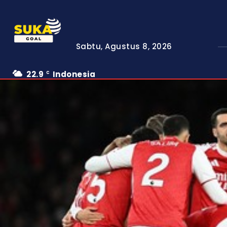
Sabtu, Agustus 8, 2026
22.9
Indonesia
C