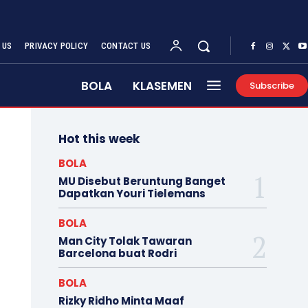
 US
PRIVACY POLICY
CONTACT US
BOLA
KLASEMEN
Subscribe
Hot this week
BOLA
MU Disebut Beruntung Banget
Dapatkan Youri Tielemans
BOLA
Man City Tolak Tawaran
Barcelona buat Rodri
BOLA
Rizky Ridho Minta Maaf