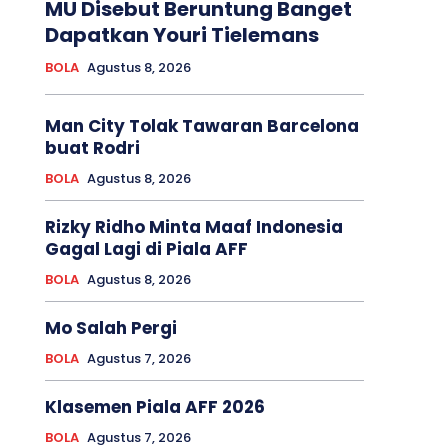
MU Disebut Beruntung Banget
Dapatkan Youri Tielemans
BOLA
Agustus 8, 2026
Man City Tolak Tawaran Barcelona
buat Rodri
BOLA
Agustus 8, 2026
Rizky Ridho Minta Maaf Indonesia
Gagal Lagi di Piala AFF
BOLA
Agustus 8, 2026
Mo Salah Pergi
BOLA
Agustus 7, 2026
Klasemen Piala AFF 2026
BOLA
Agustus 7, 2026