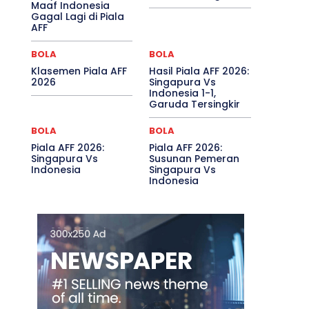
Maaf Indonesia
Gagal Lagi di Piala
AFF
BOLA
BOLA
Klasemen Piala AFF
Hasil Piala AFF 2026:
2026
Singapura Vs
Indonesia 1-1,
Garuda Tersingkir
BOLA
BOLA
Piala AFF 2026:
Piala AFF 2026:
Singapura Vs
Susunan Pemeran
Indonesia
Singapura Vs
Indonesia