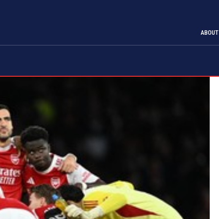
ABOUT