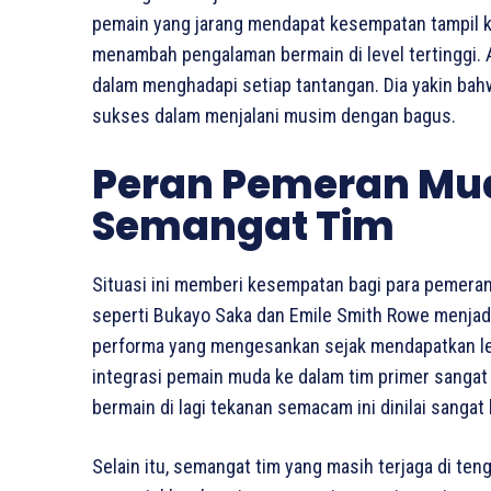
pemain yang jarang mendapat kesempatan tampil 
menambah pengalaman bermain di level tertinggi.
dalam menghadapi setiap tantangan. Dia yakin ba
sukses dalam menjalani musim dengan bagus.
Peran Pemeran Mu
Semangat Tim
Situasi ini memberi kesempatan bagi para pemera
seperti Bukayo Saka dan Emile Smith Rowe menjad
performa yang mengesankan sejak mendapatkan leb
integrasi pemain muda ke dalam tim primer sangat
bermain di lagi tekanan semacam ini dinilai sanga
Selain itu, semangat tim yang masih terjaga di teng