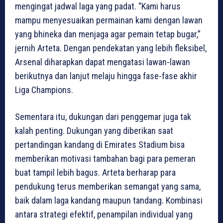
mengingat jadwal laga yang padat. “Kami harus
mampu menyesuaikan permainan kami dengan lawan
yang bhineka dan menjaga agar pemain tetap bugar,”
jernih Arteta. Dengan pendekatan yang lebih fleksibel,
Arsenal diharapkan dapat mengatasi lawan-lawan
berikutnya dan lanjut melaju hingga fase-fase akhir
Liga Champions.
Sementara itu, dukungan dari penggemar juga tak
kalah penting. Dukungan yang diberikan saat
pertandingan kandang di Emirates Stadium bisa
memberikan motivasi tambahan bagi para pemeran
buat tampil lebih bagus. Arteta berharap para
pendukung terus memberikan semangat yang sama,
baik dalam laga kandang maupun tandang. Kombinasi
antara strategi efektif, penampilan individual yang