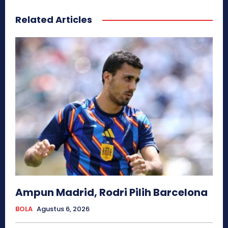
Related Articles
Ampun Madrid, Rodri Pilih Barcelona
BOLA
Agustus 6, 2026