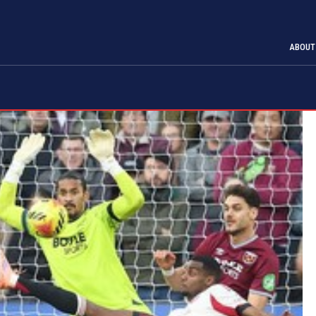
ABOUT