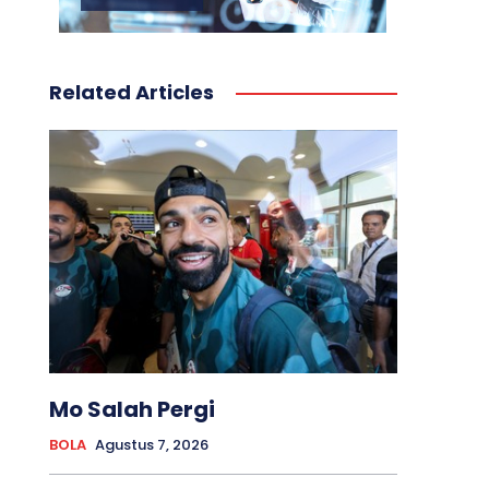
Related Articles
Mo Salah Pergi
BOLA
Agustus 7, 2026