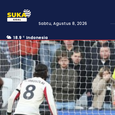
Sabtu, Agustus 8, 2026
18.9
Indonesia
C