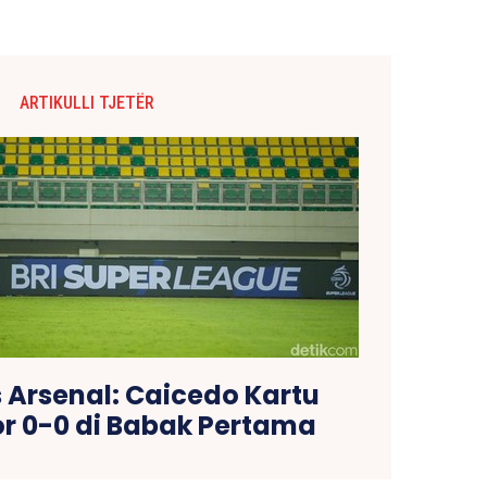
ARTIKULLI TJETËR
 Arsenal: Caicedo Kartu
or 0-0 di Babak Pertama