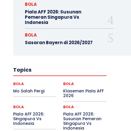
BOLA
Piala AFF 2026: Susunan
Pemeran Singapura Vs
Indonesia
BOLA
Sasaran Bayern di 2026/2027
Topics
BOLA
BOLA
Mo Salah Pergi
Klasemen Piala AFF
2026
BOLA
BOLA
Piala AFF 2026:
Piala AFF 2026:
Singapura Vs
Susunan Pemeran
Indonesia
Singapura Vs
Indonesia