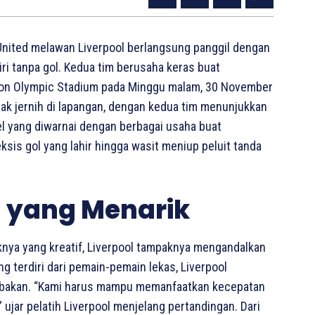
ited melawan Liverpool berlangsung panggil dengan
iri tanpa gol. Kedua tim berusaha keras buat
ndon Olympic Stadium pada Minggu malam, 30 November
pak jernih di lapangan, dengan kedua tim menunjukkan
 yang diwarnai dengan berbagai usaha buat
ksis gol yang lahir hingga wasit meniup peluit tanda
n yang Menarik
knya yang kreatif, Liverpool tampaknya mengandalkan
g terdiri dari pemain-pemain lekas, Liverpool
abakan. “Kami harus mampu memanfaatkan kecepatan
jar pelatih Liverpool menjelang pertandingan. Dari