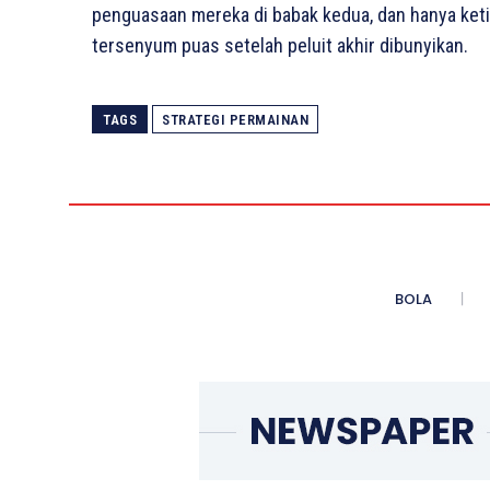
penguasaan mereka di babak kedua, dan hanya ket
tersenyum puas setelah peluit akhir dibunyikan.
TAGS
STRATEGI PERMAINAN
BOLA