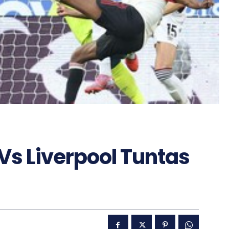
Vs Liverpool Tuntas