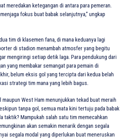
uat meredakan ketegangan di antara para pemeran.
u menjaga fokus buat babak selanjutnya,” ungkap
edua tim di klasemen fana, di mana keduanya lagi
uporter di stadion menambah atmosfer yang begitu
ar mengiringi setiap detik laga. Para pendukung dari
gan yang membakar semangat para pemain di
hir, belum eksis gol yang tercipta dari kedua belah
kasi strategi tim mana yang lebih bagus.
pool maupun West Ham menunjukkan tekad buat meraih
eskipun tanpa gol, semua mata kini tertuju pada babak
ada taktik? Mampukah salah satu tim memecahkan
emungkinan akan semakin menarik dengan segala
nyai segala modal yang diperlukan buat meneruskan