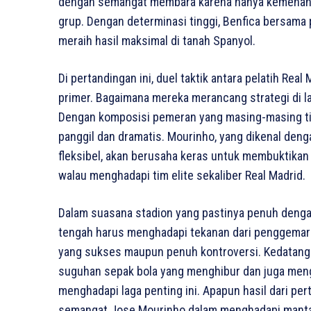
dengan semangat membara karena hanya kemenanga
grup. Dengan determinasi tinggi, Benfica bersama 
meraih hasil maksimal di tanah Spanyol.
Di pertandingan ini, duel taktik antara pelatih Rea
primer. Bagaimana mereka merancang strategi di l
Dengan komposisi pemeran yang masing-masing tim 
panggil dan dramatis. Mourinho, yang dikenal de
fleksibel, akan berusaha keras untuk membuktikan 
walau menghadapi tim elite sekaliber Real Madrid.
Dalam suasana stadion yang pastinya penuh denga
tengah harus menghadapi tekanan dari penggemar
yang sukses maupun penuh kontroversi. Kedatang
suguhan sepak bola yang menghibur dan juga meng
menghadapi laga penting ini. Apapun hasil dari pert
semangat Jose Mourinho dalam menghadapi mantan