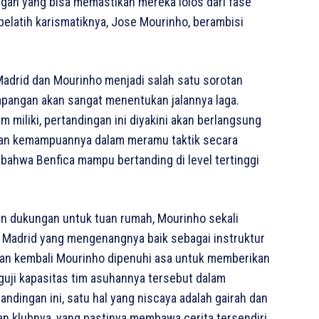
n yang bisa memastikan mereka lolos dari fase
pelatih karismatiknya, Jose Mourinho, berambisi
l Madrid dan Mourinho menjadi salah satu sorotan
apangan akan sangat menentukan jalannya laga.
miliki, pertandingan ini diyakini akan berlangsung
ngan kemampuannya dalam meramu taktik secara
bahwa Benfica mampu bertanding di level tertinggi
n dukungan untuk tuan rumah, Mourinho sekali
 Madrid yang mengenangnya baik sebagai instruktur
an kembali Mourinho dipenuhi asa untuk memberikan
uji kapasitas tim asuhannya tersebut dalam
andingan ini, satu hal yang niscaya adalah gairah dan
 klubnya, yang pastinya membawa cerita tersendiri