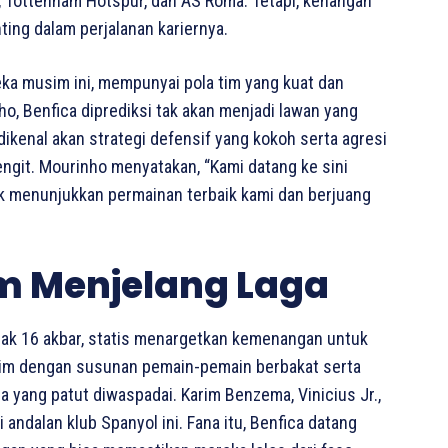
, Tottenham Hotspur, dan AS Roma. Tetapi, kenangan
ting dalam perjalanan kariernya.
eka musim ini, mempunyai pola tim yang kuat dan
o, Benfica diprediksi tak akan menjadi lawan yang
ikenal akan strategi defensif yang kokoh serta agresi
engit. Mourinho menyatakan, “Kami datang ke sini
k menunjukkan permainan terbaik kami dan berjuang
m Menjelang Laga
bak 16 akbar, statis menargetkan kemenangan untuk
tim dengan susunan pemain-pemain berbakat serta
 yang patut diwaspadai. Karim Benzema, Vinicius Jr.,
andalan klub Spanyol ini. Fana itu, Benfica datang