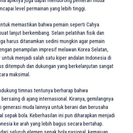
forma apiknya juga dapat mendorong pemeran muda
capai level permainan yang lebih tinggi.
i untuk memastikan bahwa pemain seperti Cahya
at lanjut berkembang. Selain pelatihan fisik dan
 juga harus ditanamkan sedini mungkin agar pemain
dengan penampilan impresif melawan Korea Selatan,
 untuk menjadi salah satu kiper andalan Indonesia di
us ditempuh dan dukungan yang berkelanjutan sangat
cara maksimal.
ndukung timnas tentunya berharap bahwa
ersaing di ajang internasional. Kiranya, gemilangnya
gi generasi muda lainnya untuk berani dan berusaha
al sepak bola. Keberhasilan ini pun diharapkan menjadi
onesia ke arah yang lebih bagus secara bertahap.
dari seluruh elemen sepak bola nasional, kemajuan