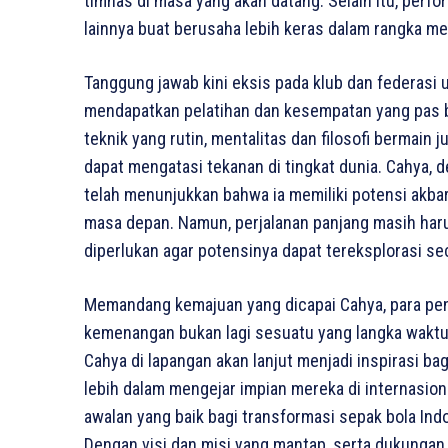
timnas di masa yang akan datang. Selain itu, per
lainnya buat berusaha lebih keras dalam rangka men
Tanggung jawab kini eksis pada klub dan federas
mendapatkan pelatihan dan kesempatan yang pas bu
teknik yang rutin, mentalitas dan filosofi bermain
dapat mengatasi tekanan di tingkat dunia. Cahya, 
telah menunjukkan bahwa ia memiliki potensi akbar
masa depan. Namun, perjalanan panjang masih har
diperlukan agar potensinya dapat tereksplorasi se
Memandang kemajuan yang dicapai Cahya, para pe
kemenangan bukan lagi sesuatu yang langka waktu b
Cahya di lapangan akan lanjut menjadi inspirasi ba
lebih dalam mengejar impian mereka di internasion
awalan yang baik bagi transformasi sepak bola Ind
Dengan visi dan misi yang mantap, serta dukungan 