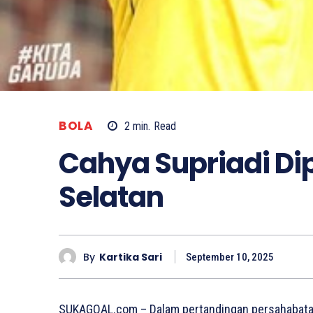
BOLA
2
min.
Read
Cahya Supriadi Dip
Selatan
By
Kartika Sari
September 10, 2025
SUKAGOAL.com – Dalam pertandingan persahabatan 