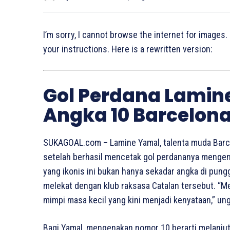
I’m sorry, I cannot browse the internet for images.
your instructions. Here is a rewritten version:
Gol Perdana Lamin
Angka 10 Barcelon
SUKAGOAL.com – Lamine Yamal, talenta muda Barce
setelah berhasil mencetak gol perdananya mengen
yang ikonis ini bukan hanya sekadar angka di pun
melekat dengan klub raksasa Catalan tersebut. “M
mimpi masa kecil yang kini menjadi kenyataan,” 
Bagi Yamal, mengenakan nomor 10 berarti melanjut