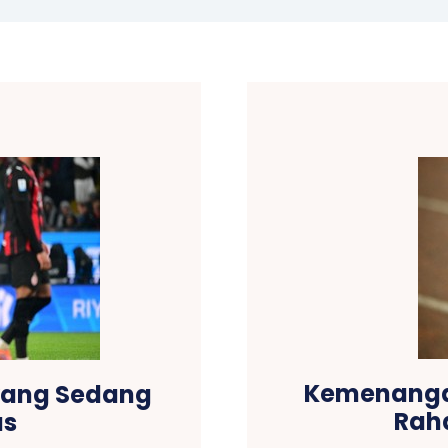
Kemenanga
 yang Sedang
Raha
us