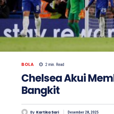
BOLA
2
min.
Read
Chelsea Akui Memb
Bangkit
By
Kartika Sari
Desember 28, 2025