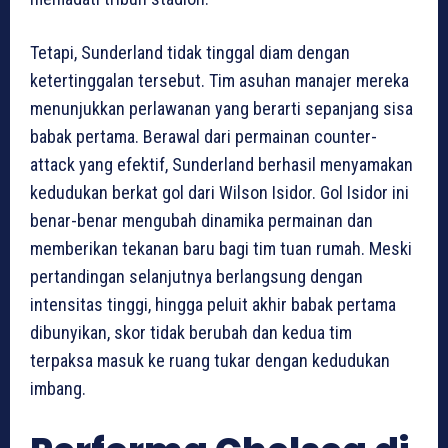
Tetapi, Sunderland tidak tinggal diam dengan
ketertinggalan tersebut. Tim asuhan manajer mereka
menunjukkan perlawanan yang berarti sepanjang sisa
babak pertama. Berawal dari permainan counter-
attack yang efektif, Sunderland berhasil menyamakan
kedudukan berkat gol dari Wilson Isidor. Gol Isidor ini
benar-benar mengubah dinamika permainan dan
memberikan tekanan baru bagi tim tuan rumah. Meski
pertandingan selanjutnya berlangsung dengan
intensitas tinggi, hingga peluit akhir babak pertama
dibunyikan, skor tidak berubah dan kedua tim
terpaksa masuk ke ruang tukar dengan kedudukan
imbang.