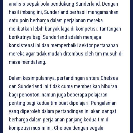
analisis sepak bola pendukung Sunderland. Dengan
hasil imbang ini, Sunderland berhasil mengamankan
satu poin berharga dalam perjalanan mereka
melibatkan lebih banyak laga di kompetisi. Tantangan
berikutnya bagi Sunderland adalah menjaga
konsistensi ini dan memperbaiki sektor pertahanan
mereka agar tidak mudah ditembus oleh tim musuh di
masa mendatang.
Dalam kesimpulannya, pertandingan antara Chelsea
dan Sunderland ini tidak cuma memberikan hiburan
bagi penonton, namun juga beberapa pelajaran
penting bagi kedua tim buat dipelajari. Pengalaman
yang diperoleh dalam pertandingan ini akan sangat
berharga dalam perjalanan panjang kedua tim di
kompetisi musim ini. Chelsea dengan segala