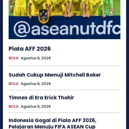
Piala AFF 2026
BOLA
Agustus 8, 2026
Sudah Cukup Memuji Mitchell Baker
BOLA
Agustus 8, 2026
Timnas di Era Erick Thohir
BOLA
Agustus 8, 2026
Indonesia Gagal di Piala AFF 2026,
Pelajaran Menuju FIFA ASEAN Cup