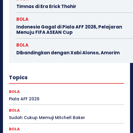
Timnas di Era Erick Thohir
BOLA
Indonesia Gagal di Piala AFF 2026, Pelajaran
Menuju FIFA ASEAN Cup
BOLA
Dibandingkan dengan Xabi Alonso, Amorim
Topics
BOLA
Piala AFF 2026
BOLA
Sudah Cukup Memuji Mitchell Baker
BOLA