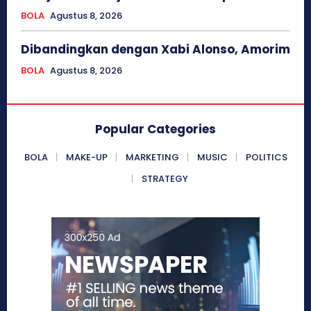
BOLA
Agustus 8, 2026
Dibandingkan dengan Xabi Alonso, Amorim
BOLA
Agustus 8, 2026
Popular Categories
BOLA
MAKE-UP
MARKETING
MUSIC
POLITICS
STRATEGY