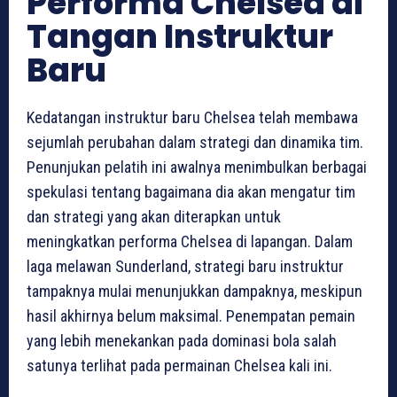
Performa Chelsea di
Tangan Instruktur
Baru
Kedatangan instruktur baru Chelsea telah membawa
sejumlah perubahan dalam strategi dan dinamika tim.
Penunjukan pelatih ini awalnya menimbulkan berbagai
spekulasi tentang bagaimana dia akan mengatur tim
dan strategi yang akan diterapkan untuk
meningkatkan performa Chelsea di lapangan. Dalam
laga melawan Sunderland, strategi baru instruktur
tampaknya mulai menunjukkan dampaknya, meskipun
hasil akhirnya belum maksimal. Penempatan pemain
yang lebih menekankan pada dominasi bola salah
satunya terlihat pada permainan Chelsea kali ini.