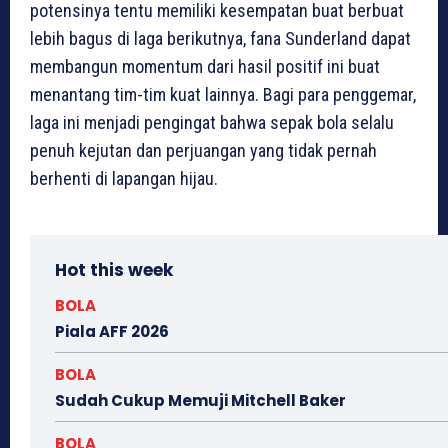
potensinya tentu memiliki kesempatan buat berbuat
lebih bagus di laga berikutnya, fana Sunderland dapat
membangun momentum dari hasil positif ini buat
menantang tim-tim kuat lainnya. Bagi para penggemar,
laga ini menjadi pengingat bahwa sepak bola selalu
penuh kejutan dan perjuangan yang tidak pernah
berhenti di lapangan hijau.
Hot this week
BOLA
Piala AFF 2026
BOLA
Sudah Cukup Memuji Mitchell Baker
BOLA