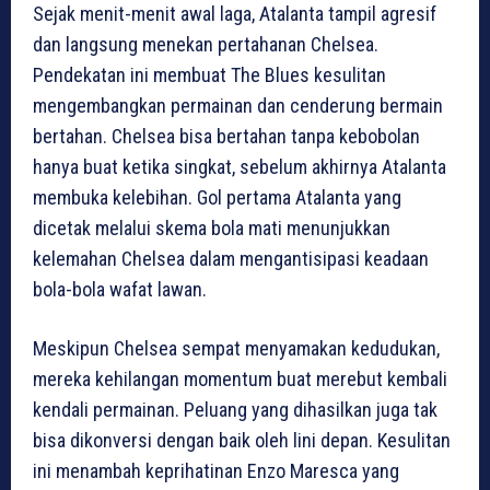
Sejak menit-menit awal laga, Atalanta tampil agresif
dan langsung menekan pertahanan Chelsea.
Pendekatan ini membuat The Blues kesulitan
mengembangkan permainan dan cenderung bermain
bertahan. Chelsea bisa bertahan tanpa kebobolan
hanya buat ketika singkat, sebelum akhirnya Atalanta
membuka kelebihan. Gol pertama Atalanta yang
dicetak melalui skema bola mati menunjukkan
kelemahan Chelsea dalam mengantisipasi keadaan
bola-bola wafat lawan.
Meskipun Chelsea sempat menyamakan kedudukan,
mereka kehilangan momentum buat merebut kembali
kendali permainan. Peluang yang dihasilkan juga tak
bisa dikonversi dengan baik oleh lini depan. Kesulitan
ini menambah keprihatinan Enzo Maresca yang