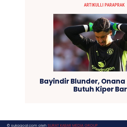
ARTIKULLI PARAPRAK
Bayindir Blunder, Onana 
Butuh Kiper Ba
© sukagoal.com oleh
SURAT KABAR MEDIA GROUP