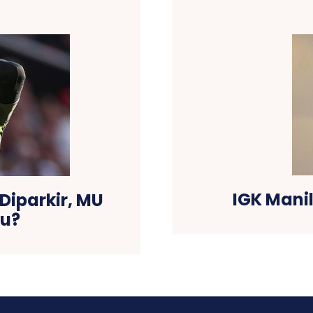
IGK Mani
Diparkir, MU
ru?