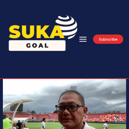
Subscribe