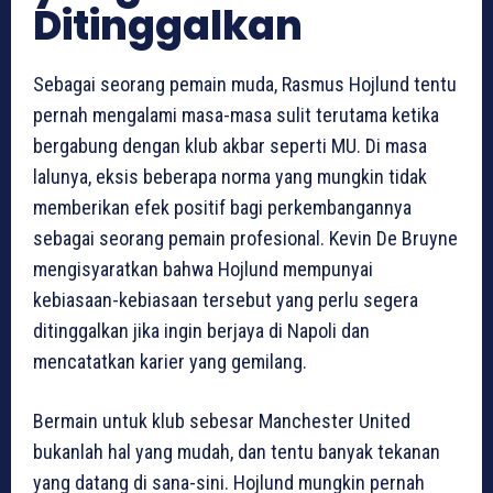
Ditinggalkan
Sebagai seorang pemain muda, Rasmus Hojlund tentu
pernah mengalami masa-masa sulit terutama ketika
bergabung dengan klub akbar seperti MU. Di masa
lalunya, eksis beberapa norma yang mungkin tidak
memberikan efek positif bagi perkembangannya
sebagai seorang pemain profesional. Kevin De Bruyne
mengisyaratkan bahwa Hojlund mempunyai
kebiasaan-kebiasaan tersebut yang perlu segera
ditinggalkan jika ingin berjaya di Napoli dan
mencatatkan karier yang gemilang.
Bermain untuk klub sebesar Manchester United
bukanlah hal yang mudah, dan tentu banyak tekanan
yang datang di sana-sini. Hojlund mungkin pernah