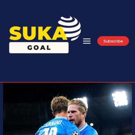
Subscribe