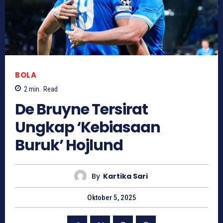
BOLA
2
min.
Read
De Bruyne Tersirat
Ungkap ‘Kebiasaan
Buruk’ Hojlund
By
Kartika Sari
Oktober 5, 2025