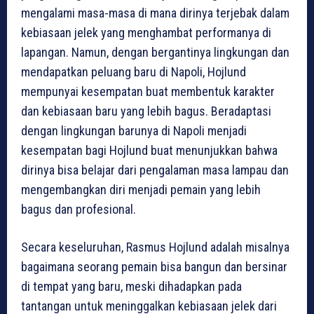
mengalami masa-masa di mana dirinya terjebak dalam
kebiasaan jelek yang menghambat performanya di
lapangan. Namun, dengan bergantinya lingkungan dan
mendapatkan peluang baru di Napoli, Hojlund
mempunyai kesempatan buat membentuk karakter
dan kebiasaan baru yang lebih bagus. Beradaptasi
dengan lingkungan barunya di Napoli menjadi
kesempatan bagi Hojlund buat menunjukkan bahwa
dirinya bisa belajar dari pengalaman masa lampau dan
mengembangkan diri menjadi pemain yang lebih
bagus dan profesional.
Secara keseluruhan, Rasmus Hojlund adalah misalnya
bagaimana seorang pemain bisa bangun dan bersinar
di tempat yang baru, meski dihadapkan pada
tantangan untuk meninggalkan kebiasaan jelek dari