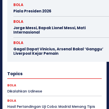
BOLA
Piala Presiden 2026
BOLA
Jorge Messi, Bapak Lionel Messi, Mati
Internasional
BOLA
Gagal Dapat Vinicius, Arsenal Bakal ‘Ganggu’
Liverpool Kejar Pemain
Topics
BOLA
Dikalahkan Udinese
BOLA
Hasil Pertandingan Uji Coba: Madrid Menang Tipis