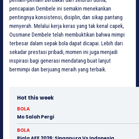
pencapaian Dembele ini semakin menekankan
pentingnya konsistensi, disiplin, dan sikap pantang
menyerah. Melalui kerja keras yang tak kenal capek,
Ousmane Dembele telah membuktikan bahwa mimpi
terbesar dalam sepak bola dapat dicapai. Lebih dari
sekadar prestasi pribadi, momen ini juga menjadi
inspirasi bagi generasi mendatang buat lanjut
bermimpi dan berjuang meraih yang terbaik.
Hot this week
BOLA
Mo Salah Pergi
BOLA
Piala AFF 2026: Singapura Vs Indonesia