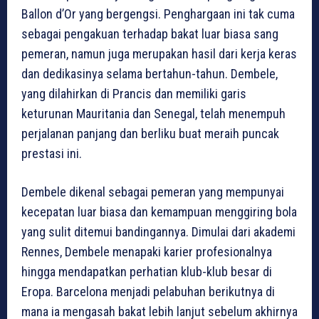
Ballon d’Or yang bergengsi. Penghargaan ini tak cuma
sebagai pengakuan terhadap bakat luar biasa sang
pemeran, namun juga merupakan hasil dari kerja keras
dan dedikasinya selama bertahun-tahun. Dembele,
yang dilahirkan di Prancis dan memiliki garis
keturunan Mauritania dan Senegal, telah menempuh
perjalanan panjang dan berliku buat meraih puncak
prestasi ini.
Dembele dikenal sebagai pemeran yang mempunyai
kecepatan luar biasa dan kemampuan menggiring bola
yang sulit ditemui bandingannya. Dimulai dari akademi
Rennes, Dembele menapaki karier profesionalnya
hingga mendapatkan perhatian klub-klub besar di
Eropa. Barcelona menjadi pelabuhan berikutnya di
mana ia mengasah bakat lebih lanjut sebelum akhirnya