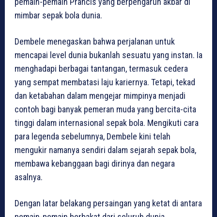
pemain-pemain Prancis yang berpengaruh akbar di
mimbar sepak bola dunia.
Dembele menegaskan bahwa perjalanan untuk
mencapai level dunia bukanlah sesuatu yang instan. Ia
menghadapi berbagai tantangan, termasuk cedera
yang sempat membatasi laju kariernya. Tetapi, tekad
dan ketabahan dalam mengejar mimpinya menjadi
contoh bagi banyak pemeran muda yang bercita-cita
tinggi dalam internasional sepak bola. Mengikuti cara
para legenda sebelumnya, Dembele kini telah
mengukir namanya sendiri dalam sejarah sepak bola,
membawa kebanggaan bagi dirinya dan negara
asalnya.
Dengan latar belakang persaingan yang ketat di antara
pemain-pemain berbakat dari seluruh dunia,