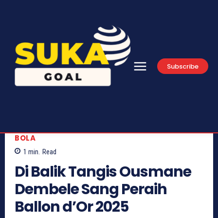
Subscribe
BOLA
1
min.
Read
Di Balik Tangis Ousmane
Dembele Sang Peraih
Ballon d’Or 2025