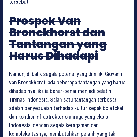
tersebut.
Prospek Van
Bronckhorst dan
Tantangan yang
Harus Dihadapi
Namun, di balik segala potensi yang dimiliki Giovanni
van Bronckhorst, ada beberapa tantangan yang harus
dihadapinya jika ia benar-benar menjadi pelatih
Timnas Indonesia. Salah satu tantangan terbesar
adalah penyesuaian terhadap kultur sepak bola lokal
dan kondisi infrastruktur olahraga yang eksis.
Indonesia, dengan segala keragaman dan
kompleksitasnya, membutuhkan pelatih yang tak