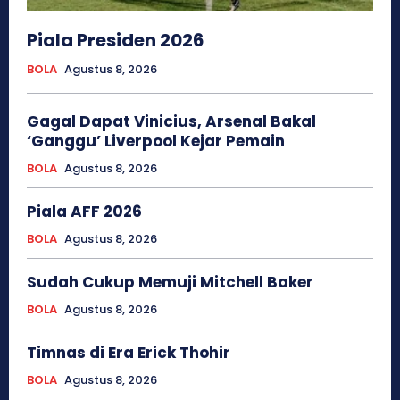
Piala Presiden 2026
BOLA
Agustus 8, 2026
Gagal Dapat Vinicius, Arsenal Bakal
‘Ganggu’ Liverpool Kejar Pemain
BOLA
Agustus 8, 2026
Piala AFF 2026
BOLA
Agustus 8, 2026
Sudah Cukup Memuji Mitchell Baker
BOLA
Agustus 8, 2026
Timnas di Era Erick Thohir
BOLA
Agustus 8, 2026