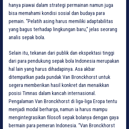
hanya piawai dalam strategi permainan namun juga
bisa memahami kondisi sosial dan budaya para
pemain. “Pelatih asing harus memiliki adaptabilitas
yang bagus terhadap lingkungan baru,” jelas seorang
analis sepak bola.
Selain itu, tekanan dari publik dan ekspektasi tinggi
dari para pendukung sepak bola Indonesia merupakan
hal lain yang harus dihadapinya. Asa akbar
ditempatkan pada pundak Van Bronckhorst untuk
segera memberikan hasil konkret dan menaikkan
posisi Timnas dalam kancah internasional.
Pengalaman Van Bronckhorst di liga-liga Eropa tentu
menjadi modal berharga, namun ia harus mampu
mengintegrasikan filosofi sepak bolanya dengan gaya
bermain para pemeran Indonesia. “Van Bronckhorst