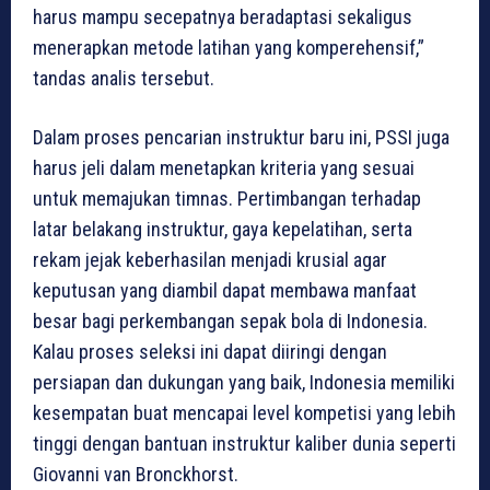
harus mampu secepatnya beradaptasi sekaligus
menerapkan metode latihan yang komperehensif,”
tandas analis tersebut.
Dalam proses pencarian instruktur baru ini, PSSI juga
harus jeli dalam menetapkan kriteria yang sesuai
untuk memajukan timnas. Pertimbangan terhadap
latar belakang instruktur, gaya kepelatihan, serta
rekam jejak keberhasilan menjadi krusial agar
keputusan yang diambil dapat membawa manfaat
besar bagi perkembangan sepak bola di Indonesia.
Kalau proses seleksi ini dapat diiringi dengan
persiapan dan dukungan yang baik, Indonesia memiliki
kesempatan buat mencapai level kompetisi yang lebih
tinggi dengan bantuan instruktur kaliber dunia seperti
Giovanni van Bronckhorst.