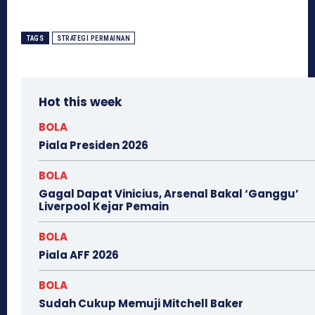
TAGS
STRATEGI PERMAINAN
Hot this week
BOLA
Piala Presiden 2026
BOLA
Gagal Dapat Vinicius, Arsenal Bakal ‘Ganggu’
Liverpool Kejar Pemain
BOLA
Piala AFF 2026
BOLA
Sudah Cukup Memuji Mitchell Baker