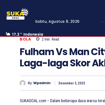
Sabtu, Agustus 8, 2026
17.2
Indonesia
C
BOLA
2
min.
Read
Fulham Vs Man Cit
Laga-laga Skor Ak
By
Wpadmin
Desember 3, 2025
SUKAGOAL.com – Dalam beberapa dasa warsa terakhi