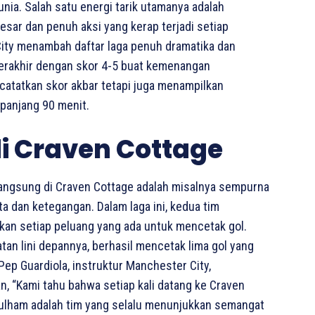
unia. Salah satu energi tarik utamanya adalah
sar dan penuh aksi yang kerap terjadi setiap
City menambah daftar laga penuh dramatika dan
 berakhir dengan skor 4-5 buat kemenangan
catatkan skor akbar tetapi juga menampilkan
epanjang 90 menit.
i Craven Cottage
langsung di Craven Cottage adalah misalnya sempurna
a dan ketegangan. Dalam laga ini, kedua tim
an setiap peluang yang ada untuk mencetak gol.
an lini depannya, berhasil mencetak lima gol yang
ep Guardiola, instruktur Manchester City,
 “Kami tahu bahwa setiap kali datang ke Craven
Fulham adalah tim yang selalu menunjukkan semangat