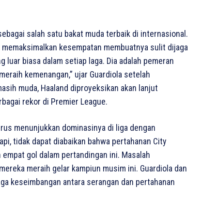
bagai salah satu bakat muda terbaik di internasional.
n memaksimalkan kesempatan membuatnya sulit dijaga
 luar biasa dalam setiap laga. Dia adalah pemeran
meraih kemenangan,” ujar Guardiola setelah
sih muda, Haaland diproyeksikan akan lanjut
agai rekor di Premier League.
terus menunjukkan dominasinya di liga dengan
pi, tidak dapat diabaikan bahwa pertahanan City
n empat gol dalam pertandingan ini. Masalah
reka meraih gelar kampiun musim ini. Guardiola dan
aga keseimbangan antara serangan dan pertahanan