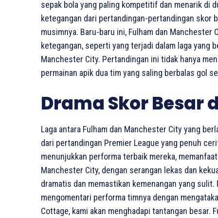
sepak bola yang paling kompetitif dan menarik di d
ketegangan dari pertandingan-pertandingan skor be
musimnya. Baru-baru ini, Fulham dan Manchester 
ketegangan, seperti yang terjadi dalam laga yang
Manchester City. Pertandingan ini tidak hanya men
permainan apik dua tim yang saling berbalas gol s
Drama Skor Besar d
Laga antara Fulham dan Manchester City yang ber
dari pertandingan Premier League yang penuh cerit
menunjukkan performa terbaik mereka, memanfaatk
Manchester City, dengan serangan lekas dan kekuat
dramatis dan memastikan kemenangan yang sulit. P
mengomentari performa timnya dengan mengatakan,
Cottage, kami akan menghadapi tantangan besar. 