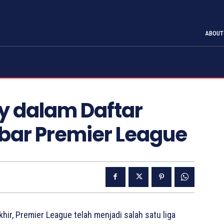
ABOUT
y dalam Daftar
bar Premier League
r, Premier League telah menjadi salah satu liga