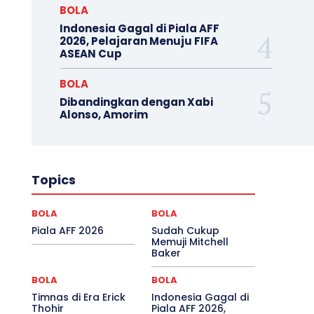
BOLA
Indonesia Gagal di Piala AFF
2026, Pelajaran Menuju FIFA
ASEAN Cup
BOLA
Dibandingkan dengan Xabi
Alonso, Amorim
Topics
BOLA
BOLA
Piala AFF 2026
Sudah Cukup
Memuji Mitchell
Baker
BOLA
BOLA
Timnas di Era Erick
Indonesia Gagal di
Thohir
Piala AFF 2026,