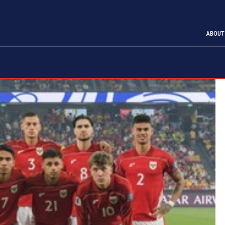
ABOUT