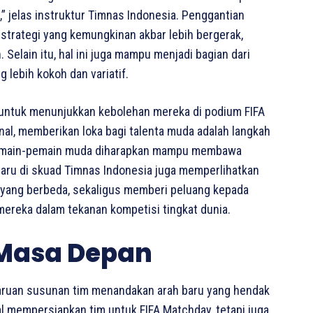
 jelas instruktur Timnas Indonesia. Penggantian
rategi yang kemungkinan akbar lebih bergerak,
elain itu, hal ini juga mampu menjadi bagian dari
lebih kokoh dan variatif.
ntuk menunjukkan kebolehan mereka di podium FIFA
nal, memberikan loka bagi talenta muda adalah langkah
 pemain-pemain muda diharapkan mampu membawa
aru di skuad Timnas Indonesia juga memperlihatkan
 yang berbeda, sekaligus memberi peluang kepada
reka dalam tekanan kompetisi tingkat dunia.
 Masa Depan
ruan susunan tim menandakan arah baru yang hendak
al mempersiapkan tim untuk FIFA Matchday, tetapi juga