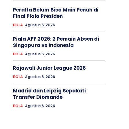
Peralta Belum Bisa Main Penuh di
Final Piala Presiden
BOLA
Agustus 6, 2026
Piala AFF 2026: 2 Pemain Absen di
Singapura vs Indonesia
BOLA
Agustus 6, 2026
Rajawali Junior League 2026
BOLA
Agustus 6, 2026
Madrid dan Leipzig Sepakati
Transfer Diomande
BOLA
Agustus 6, 2026