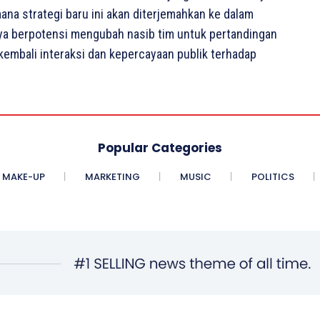
ana strategi baru ini akan diterjemahkan ke dalam
nya berpotensi mengubah nasib tim untuk pertandingan
embali interaksi dan kepercayaan publik terhadap
Popular Categories
MAKE-UP
MARKETING
MUSIC
POLITICS