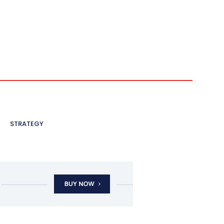
STRATEGY