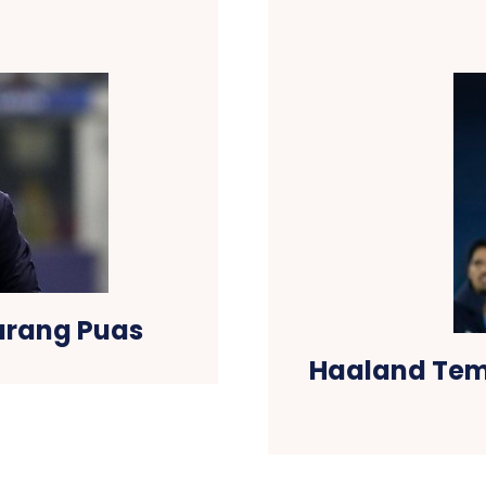
Kurang Puas
Haaland Temb