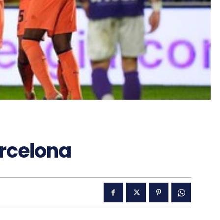
rcelona