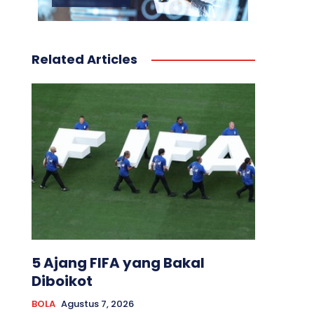
Related Articles
5 Ajang FIFA yang Bakal
Diboikot
BOLA
Agustus 7, 2026