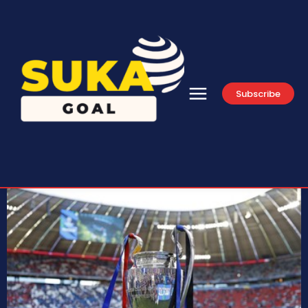
Subscribe