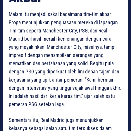
Malam itu menjadi saksi bagaimana tim-tim akbar
Eropa menunjukkan penguasaan mereka di lapangan.
Tim-tim seperti Manchester City, PSG, dan Real
Madrid berhasil meraih kemenangan dengan cara
yang meyakinkan. Manchester City, misalnya, tampil
impresif dengan menampilkan serangan yang
mematikan dan pertahanan yang solid. Begitu pula
dengan PSG yang diperkuat oleh lini depan tajam dan
kerjasama yang apik antar pemeran. “Kami bermain
dengan intensitas yang tinggi sejak awal hingga akhir.
Ini adalah hasil dari kerja keras tim,” ujar salah satu
pemeran PSG setelah laga.
Sementara itu, Real Madrid juga menunjukkan
kelasnya sebagai salah satu tim tersukses dalam