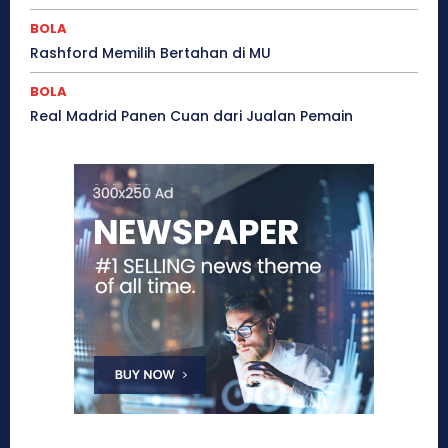
BOLA
Rashford Memilih Bertahan di MU
BOLA
Real Madrid Panen Cuan dari Jualan Pemain