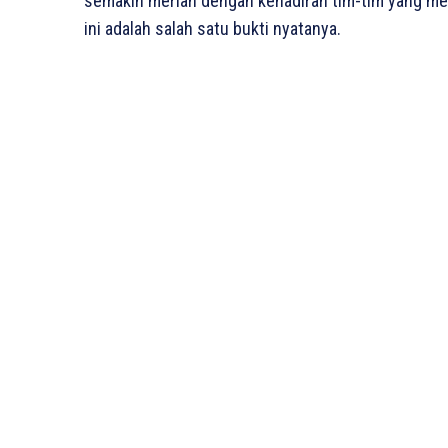
semakin meriah dengan kehadiran tim-tim yang me
ini adalah salah satu bukti nyatanya.