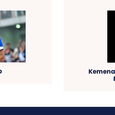
b
Kemenan