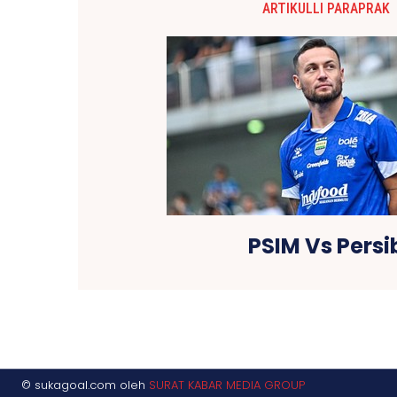
ARTIKULLI PARAPRAK
PSIM Vs Persi
© sukagoal.com oleh
SURAT KABAR MEDIA GROUP