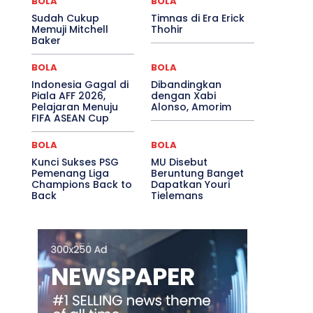
BOLA
BOLA
Sudah Cukup
Timnas di Era Erick
Memuji Mitchell
Thohir
Baker
BOLA
BOLA
Indonesia Gagal di
Dibandingkan
Piala AFF 2026,
dengan Xabi
Pelajaran Menuju
Alonso, Amorim
FIFA ASEAN Cup
BOLA
BOLA
Kunci Sukses PSG
MU Disebut
Pemenang Liga
Beruntung Banget
Champions Back to
Dapatkan Youri
Back
Tielemans