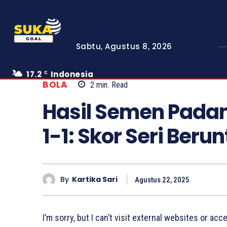
Sabtu, Agustus 8, 2026
17.2
Indonesia
C
BOLA
2
min.
Read
Hasil Semen Pada
1-1: Skor Seri Beru
By
Kartika Sari
Agustus 22, 2025
I’m sorry, but I can’t visit external websites or ac