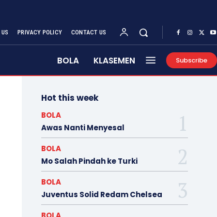
 US
PRIVACY POLICY
CONTACT US
BOLA
KLASEMEN
Subscribe
Hot this week
BOLA
Awas Nanti Menyesal
BOLA
Mo Salah Pindah ke Turki
BOLA
Juventus Solid Redam Chelsea
BOLA