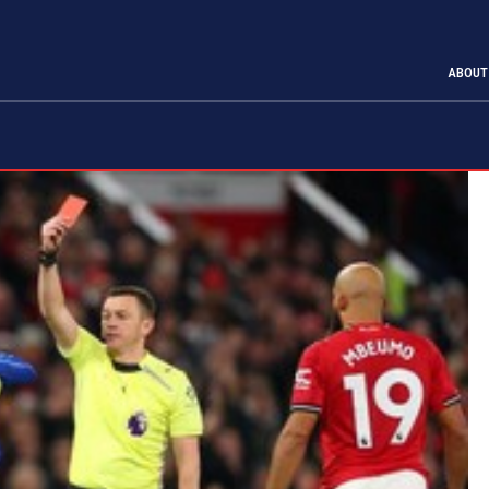
ABOUT