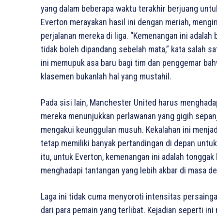
yang dalam beberapa waktu terakhir berjuang unt
Everton merayakan hasil ini dengan meriah, meng
perjalanan mereka di liga. “Kemenangan ini adalah
tidak boleh dipandang sebelah mata,” kata salah
ini memupuk asa baru bagi tim dan penggemar bahw
klasemen bukanlah hal yang mustahil.
Pada sisi lain, Manchester United harus menghadap
mereka menunjukkan perlawanan yang gigih sepanja
mengakui keunggulan musuh. Kekalahan ini menjadi
tetap memiliki banyak pertandingan di depan untuk 
itu, untuk Everton, kemenangan ini adalah tonggak
menghadapi tantangan yang lebih akbar di masa de
Laga ini tidak cuma menyoroti intensitas persainga
dari para pemain yang terlibat. Kejadian seperti in