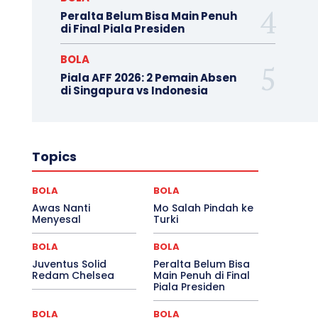
Peralta Belum Bisa Main Penuh
di Final Piala Presiden
BOLA
Piala AFF 2026: 2 Pemain Absen
di Singapura vs Indonesia
Topics
BOLA
BOLA
Awas Nanti
Mo Salah Pindah ke
Menyesal
Turki
BOLA
BOLA
Juventus Solid
Peralta Belum Bisa
Redam Chelsea
Main Penuh di Final
Piala Presiden
BOLA
BOLA