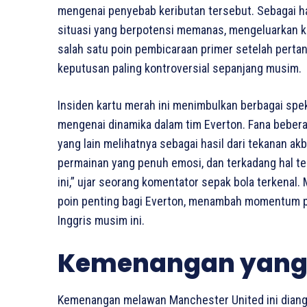
mengenai penyebab keributan tersebut. Sebagai has
situasi yang berpotensi memanas, mengeluarkan k
salah satu poin pembicaraan primer setelah pertan
keputusan paling kontroversial sepanjang musim.
Insiden kartu merah ini menimbulkan berbagai spe
mengenai dinamika dalam tim Everton. Fana beber
yang lain melihatnya sebagai hasil dari tekanan ak
permainan yang penuh emosi, dan terkadang hal te
ini,” ujar seorang komentator sepak bola terkenal.
poin penting bagi Everton, menambah momentum pos
Inggris musim ini.
Kemenangan yang 
Kemenangan melawan Manchester United ini diang