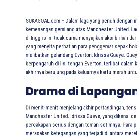
SUKAGOAL.com – Dalam laga yang penuh dengan int
kemenangan gemilang atas Manchester United. Laga
di Inggris ini tidak cuma menyajikan aksi brilian 
yang menyita perhatian para penggemar sepak bola
melibatkan gelandang Everton, Idrissa Gueye. Guey
berpengaruh di lini tengah Everton, terlibat dalam 
akhirnya berujung pada keluarnya kartu merah untu
Drama di Lapangan
Di menit-menit menjelang akhir pertandingan, tens
Manchester United. Idrissa Gueye, yang dikenal de
percakapan serius dengan teman setimnya. Para p
merasakan ketegangan yang terjadi di antara merek