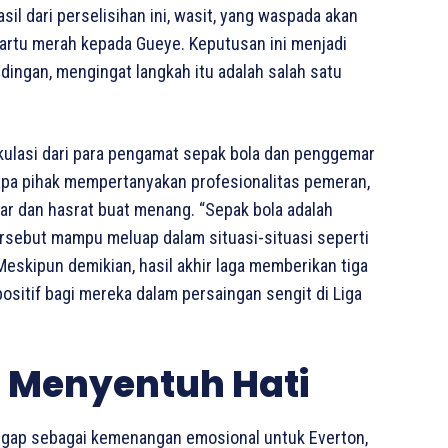
il dari perselisihan ini, wasit, yang waspada akan
artu merah kepada Gueye. Keputusan ini menjadi
dingan, mengingat langkah itu adalah salah satu
kulasi dari para pengamat sepak bola dan penggemar
apa pihak mempertanyakan profesionalitas pemeran,
bar dan hasrat buat menang. “Sepak bola adalah
rsebut mampu meluap dalam situasi-situasi seperti
 Meskipun demikian, hasil akhir laga memberikan tiga
itif bagi mereka dalam persaingan sengit di Liga
Menyentuh Hati
gap sebagai kemenangan emosional untuk Everton,