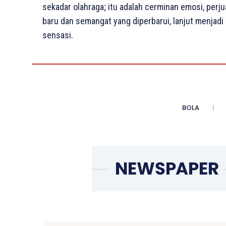
sekadar olahraga; itu adalah cerminan emosi, perj
baru dan semangat yang diperbarui, lanjut menjad
sensasi.
BOLA