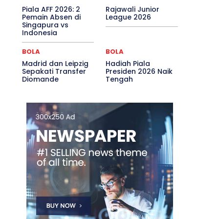
Piala AFF 2026: 2
Rajawali Junior
Pemain Absen di
League 2026
Singapura vs
Indonesia
BOLA
BOLA
Madrid dan Leipzig
Hadiah Piala
Sepakati Transfer
Presiden 2026 Naik
Diomande
Tengah