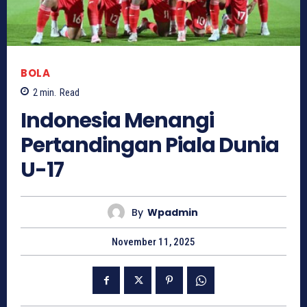
BOLA
2
min.
Read
Indonesia Menangi
Pertandingan Piala Dunia
U-17
By
Wpadmin
November 11, 2025