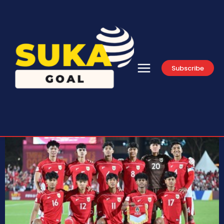
Subscribe