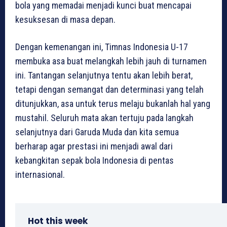
bola yang memadai menjadi kunci buat mencapai
kesuksesan di masa depan.
Dengan kemenangan ini, Timnas Indonesia U-17
membuka asa buat melangkah lebih jauh di turnamen
ini. Tantangan selanjutnya tentu akan lebih berat,
tetapi dengan semangat dan determinasi yang telah
ditunjukkan, asa untuk terus melaju bukanlah hal yang
mustahil. Seluruh mata akan tertuju pada langkah
selanjutnya dari Garuda Muda dan kita semua
berharap agar prestasi ini menjadi awal dari
kebangkitan sepak bola Indonesia di pentas
internasional.
Hot this week