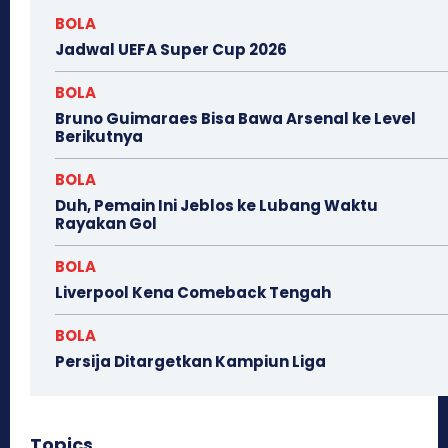
BOLA
Jadwal UEFA Super Cup 2026
BOLA
Bruno Guimaraes Bisa Bawa Arsenal ke Level
Berikutnya
BOLA
Duh, Pemain Ini Jeblos ke Lubang Waktu
Rayakan Gol
BOLA
Liverpool Kena Comeback Tengah
BOLA
Persija Ditargetkan Kampiun Liga
Topics