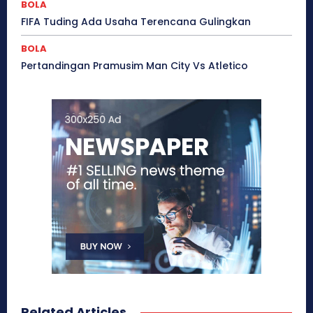
BOLA
FIFA Tuding Ada Usaha Terencana Gulingkan
BOLA
Pertandingan Pramusim Man City Vs Atletico
Related Articles