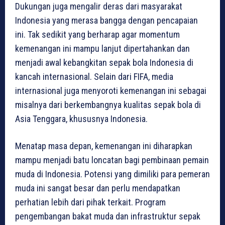
Dukungan juga mengalir deras dari masyarakat
Indonesia yang merasa bangga dengan pencapaian
ini. Tak sedikit yang berharap agar momentum
kemenangan ini mampu lanjut dipertahankan dan
menjadi awal kebangkitan sepak bola Indonesia di
kancah internasional. Selain dari FIFA, media
internasional juga menyoroti kemenangan ini sebagai
misalnya dari berkembangnya kualitas sepak bola di
Asia Tenggara, khususnya Indonesia.
Menatap masa depan, kemenangan ini diharapkan
mampu menjadi batu loncatan bagi pembinaan pemain
muda di Indonesia. Potensi yang dimiliki para pemeran
muda ini sangat besar dan perlu mendapatkan
perhatian lebih dari pihak terkait. Program
pengembangan bakat muda dan infrastruktur sepak