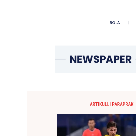
BOLA
ARTIKULLI PARAPRAK