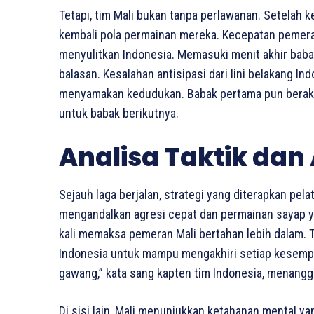
Tetapi, tim Mali bukan tanpa perlawanan. Setelah 
kembali pola permainan mereka. Kecepatan pemeran
menyulitkan Indonesia. Memasuki menit akhir babak
balasan. Kesalahan antisipasi dari lini belakang 
menyamakan kedudukan. Babak pertama pun berakhi
untuk babak berikutnya.
Analisa Taktik dan
Sejauh laga berjalan, strategi yang diterapkan pel
mengandalkan agresi cepat dan permainan sayap y
kali memaksa pemeran Mali bertahan lebih dalam. Te
Indonesia untuk mampu mengakhiri setiap kesempat
gawang,” kata sang kapten tim Indonesia, menangg
Di sisi lain, Mali menunjukkan ketahanan mental yan