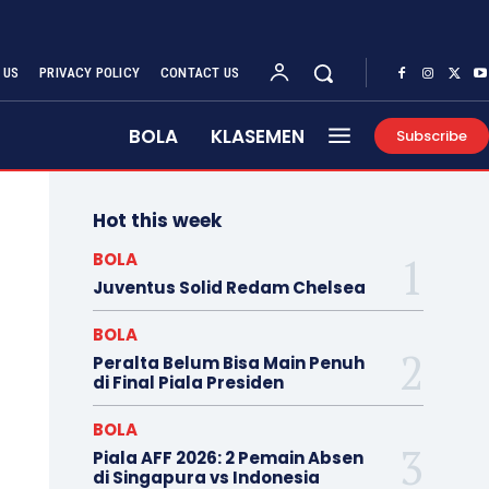
 US
PRIVACY POLICY
CONTACT US
BOLA
KLASEMEN
Subscribe
Hot this week
BOLA
Juventus Solid Redam Chelsea
BOLA
Peralta Belum Bisa Main Penuh
di Final Piala Presiden
BOLA
Piala AFF 2026: 2 Pemain Absen
di Singapura vs Indonesia