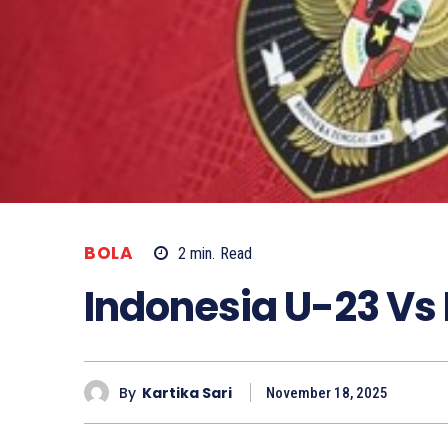
BOLA
2
min.
Read
Indonesia U-23 Vs M
By
Kartika Sari
November 18, 2025