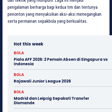
dan teknik yang mumpuni. Laga ini menjadi
pengalaman berharga bagi kedua tim dan tentunya
penonton yang menyaksikan aksi-aksi menegangkan
serta permainan sepakbola yang berkualitas.
Hot this week
BOLA
Piala AFF 2026: 2 Pemain Absen di Singapura vs
Indonesia
BOLA
Rajawali Junior League 2026
BOLA
Madrid dan Leipzig Sepakati Transfer
Diomande