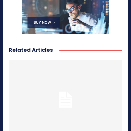
Related Articles