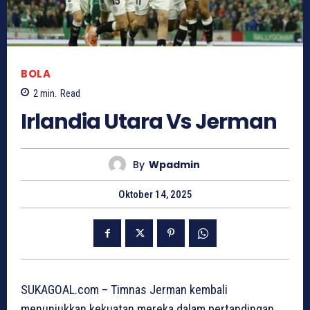
BOLA
2
min.
Read
Irlandia Utara Vs Jerman
By
Wpadmin
Oktober 14, 2025
SUKAGOAL.com – Timnas Jerman kembali
menunjukkan kekuatan mereka dalam pertandingan