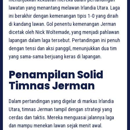
lawatan yang menantang melawan Irlandia Utara. Laga
ini berakhir dengan kemenangan tipis 1-0 yang diraih
di kandang lawan. Gol penentu kemenangan Jerman
dicetak oleh Nick Woltemade, yang menjadi pahlawan
lapangan dalam laga tersebut. Pertandingan ini penuh
dengan tensi dan aksi panggil, menunjukkan dua tim
yang sama-sama berjuang keras di lapangan.
Penampilan Solid
Timnas Jerman
Dalam pertandingan yang digelar di markas Irlandia
Utara, timnas Jerman tampil dengan strategi yang
cerdas dan taktis. Mereka menguasai jalannya laga
dan mampu menekan lawan sejak menit awal.