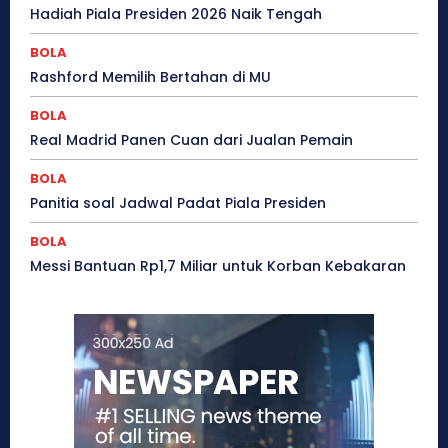
Hadiah Piala Presiden 2026 Naik Tengah
BOLA
Rashford Memilih Bertahan di MU
BOLA
Real Madrid Panen Cuan dari Jualan Pemain
BOLA
Panitia soal Jadwal Padat Piala Presiden
BOLA
Messi Bantuan Rp1,7 Miliar untuk Korban Kebakaran