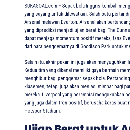
SUKAGOAL.com – Sepak bola Inggris kembali mengha
yang sayang untuk dilewatkan. Salah satu pertandi
Arsenal melawan Everton. Arsenal akan bertandan
yang diprediksi menjadi ujian berat bagi The Gunne
dapat menjaga momentum positif mereka, fana Ev
dari para penggemarnya di Goodison Park untuk mer
Selain itu, akhir pekan ini juga akan menyuguhkan 
Kedua tim yang dikenal memiliki gaya bermain men
menghibur bagi penggemar sepak bola. Pertandingan
klasemen, tetapi juga akan menjadi mimbar bagi p
mereka. Liverpool yang berambisi mengukuhkan po
yang juga dalam tren positif, berusaha keras bua
Hotspur Stadium.
Ujian Berat untuk A