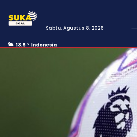
Sabtu, Agustus 8, 2026
18.5
Indonesia
C