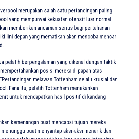
verpool merupakan salah satu pertandingan paling
erpool yang mempunyai kekuatan ofensif luar normal
 akan memberikan ancaman serius bagi pertahanan
iki lini depan yang mematikan akan mencoba mencari
d.
dua pelatih berpengalaman yang dikenal dengan taktik
in mempertahankan posisi mereka di papan atas
“Pertandingan melawan Tottenham selalu krusial dan
pool. Fana itu, pelatih Tottenham menekankan
nit untuk mendapatkan hasil positif di kandang
tuhkan kemenangan buat mencapai tujuan mereka
a menunggu buat menyantap aksi-aksi menarik dan