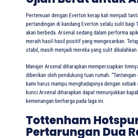
Pertemuan dengan Everton kerap kali menjadi tant
pertandingan di kandang Everton selalu sulit bagi T
akan berbeda. Arsenal sedang dalam performa apik 
meraih hasil-hasil positif yang mengesankan. Tet
stabil, masih menjadi mereka yang sulit dikalahkan
Manajer Arsenal diharapkan mempersiapkan timny
diberikan oleh pendukung tuan rumah. “Tantangan d
kami harus mampu menghadapinya dengan sebaik mu
kunci Arsenal diharapkan dapat menunjukkan kapa
kemenangan berharga pada laga ini.
Tottenham Hotspur 
Pertarungan Dua 