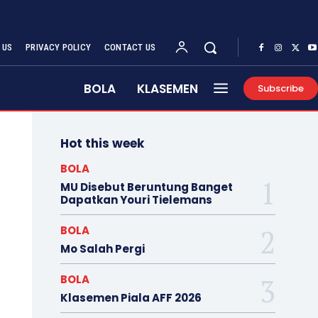
 US
PRIVACY POLICY
CONTACT US
BOLA
KLASEMEN
Subscribe
Hot this week
BOLA
MU Disebut Beruntung Banget
Dapatkan Youri Tielemans
BOLA
Mo Salah Pergi
BOLA
Klasemen Piala AFF 2026