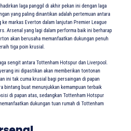
dirkan laga panggil di akhir pekan ini dengan laga
ngan yang paling dinantikan adalah pertemuan antara
g ke markas Everton dalam lanjutan Premier League
rs. Arsenal yang lagi dalam performa baik ini berharap
erton akan berusaha memanfaatkan dukungan penuh
aih tiga poin krusial.
laga sengit antara Tottenham Hotspur dan Liverpool.
yerang ini dipastikan akan memberikan tontonan
 ini tak cuma krusial bagi persaingan di papan
ara bintang buat menunjukkan kemampuan terbaik
sisi di papan atas, sedangkan Tottenham Hotspur
t memanfaatkan dukungan tuan rumah di Tottenham
rsenal