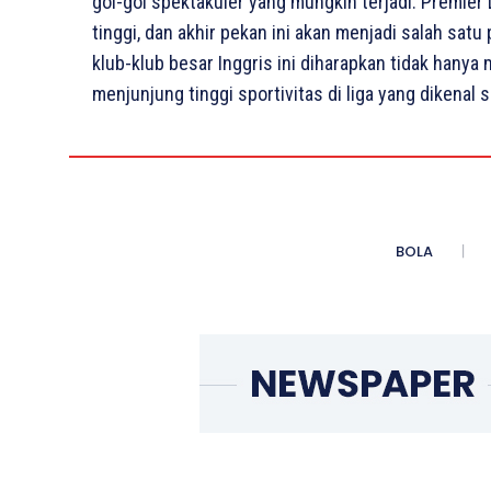
gol-gol spektakuler yang mungkin terjadi. Premier
tinggi, dan akhir pekan ini akan menjadi salah sat
klub-klub besar Inggris ini diharapkan tidak hany
menjunjung tinggi sportivitas di liga yang dikenal 
BOLA