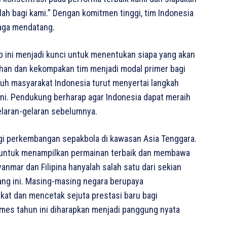
lah bagi kami.” Dengan komitmen tinggi, tim Indonesia
laga mendatang.
up ini menjadi kunci untuk menentukan siapa yang akan
tihan dan kekompakan tim menjadi modal primer bagi
ruh masyarakat Indonesia turut menyertai langkah
ni. Pendukung berharap agar Indonesia dapat meraih
elaran-gelaran sebelumnya.
 perkembangan sepakbola di kawasan Asia Tenggara.
ar untuk menampilkan permainan terbaik dan membawa
nmar dan Filipina hanyalah salah satu dari sekian
ang ini. Masing-masing negara berupaya
at dan mencetak sejuta prestasi baru bagi
mes tahun ini diharapkan menjadi panggung nyata