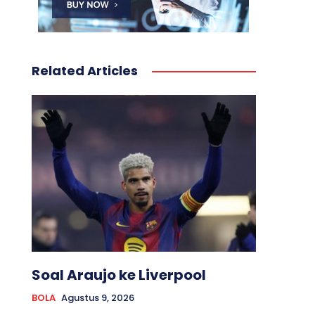
Related Articles
Soal Araujo ke Liverpool
BOLA
Agustus 9, 2026