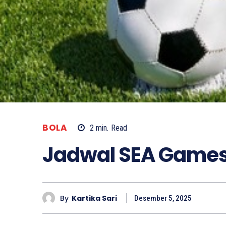
BOLA
2
min.
Read
Jadwal SEA Games 
By
Kartika Sari
Desember 5, 2025