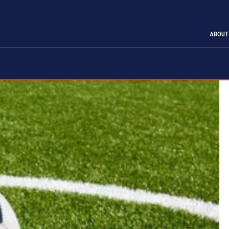
ABOUT