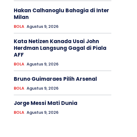
Hakan Calhanoglu Bahagia di Inter
Milan
BOLA
Agustus 9, 2026
Kata Netizen Kanada Usai John
Herdman Langsung Gagal di Piala
AFF
BOLA
Agustus 9, 2026
Bruno Guimaraes Pilih Arsenal
BOLA
Agustus 9, 2026
Jorge Messi Mati Dunia
BOLA
Agustus 9, 2026