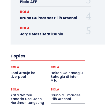
Piala AFF
BOLA
Bruno Guimaraes Pilih Arsenal
BOLA
Jorge Messi Mati Dunia
Topics
BOLA
BOLA
Soal Araujo ke
Hakan Calhanoglu
Liverpool
Bahagia di Inter
Milan
BOLA
BOLA
Kata Netizen
Bruno Guimaraes
Kanada Usai John
Pilih Arsenal
Herdman Langsung