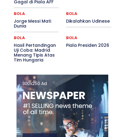
Gagal di Piala AFF
BOLA
BOLA
Jorge Messi Mati
Dikalahkan Udinese
Dunia
BOLA
BOLA
Hasil Pertandingan
Piala Presiden 2026
Uji Coba: Madrid
Menang Tipis Atas
Tim Hungaria