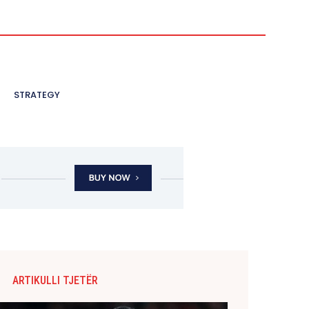
STRATEGY
ARTIKULLI TJETËR