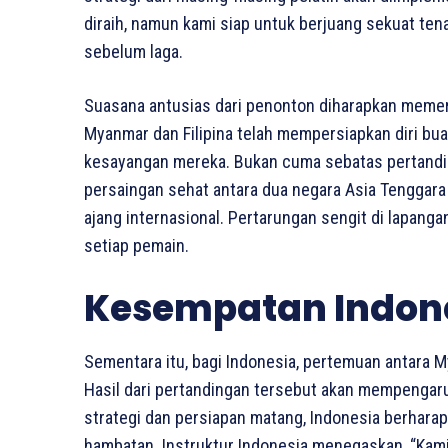
diraih, namun kami siap untuk berjuang sekuat ten
sebelum laga.
Suasana antusias dari penonton diharapkan memer
Myanmar dan Filipina telah mempersiapkan diri b
kesayangan mereka. Bukan cuma sebatas pertandin
persaingan sehat antara dua negara Asia Tenggar
ajang internasional. Pertarungan sengit di lapang
setiap pemain.
Kesempatan Indon
Sementara itu, bagi Indonesia, pertemuan antara M
Hasil dari pertandingan tersebut akan mempengar
strategi dan persiapan matang, Indonesia berharap
hambatan. Instruktur Indonesia menegaskan, “Kami