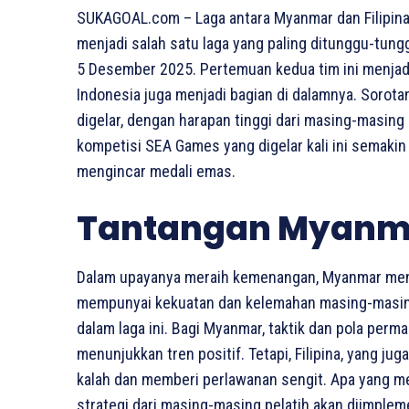
SUKAGOAL.com – Laga antara Myanmar dan Filipin
menjadi salah satu laga yang paling ditunggu-tung
5 Desember 2025. Pertemuan kedua tim ini menjad
Indonesia juga menjadi bagian di dalamnya. Sorota
digelar, dengan harapan tinggi dari masing-masing
kompetisi SEA Games yang digelar kali ini semakin
mengincar medali emas.
Tantangan Myanmar
Dalam upayanya meraih kemenangan, Myanmar meng
mempunyai kekuatan dan kelemahan masing-masin
dalam laga ini. Bagi Myanmar, taktik dan pola perm
menunjukkan tren positif. Tetapi, Filipina, yang ju
kalah dan memberi perlawanan sengit. Apa yang men
strategi dari masing-masing pelatih akan diimple