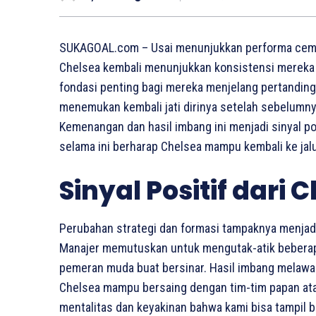
SUKAGOAL.com – Usai menunjukkan performa ceme
Chelsea kembali menunjukkan konsistensi mereka 
fondasi penting bagi mereka menjelang pertandingan
menemukan kembali jati dirinya setelah sebelumnya
Kemenangan dan hasil imbang ini menjadi sinyal po
selama ini berharap Chelsea mampu kembali ke jal
Sinyal Positif dari 
Perubahan strategi dan formasi tampaknya menjadi
Manajer memutuskan untuk mengutak-atik bebera
pemeran muda buat bersinar. Hasil imbang melaw
Chelsea mampu bersaing dengan tim-tim papan atas.
mentalitas dan keyakinan bahwa kami bisa tampil b