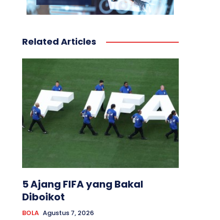
Related Articles
5 Ajang FIFA yang Bakal
Diboikot
BOLA
Agustus 7, 2026