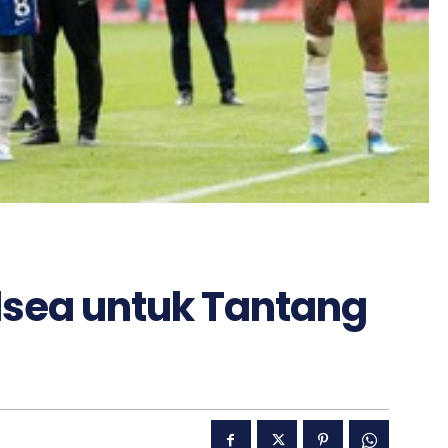
lsea untuk Tantang