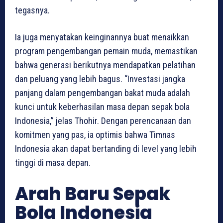
tegasnya.
Ia juga menyatakan keinginannya buat menaikkan
program pengembangan pemain muda, memastikan
bahwa generasi berikutnya mendapatkan pelatihan
dan peluang yang lebih bagus. “Investasi jangka
panjang dalam pengembangan bakat muda adalah
kunci untuk keberhasilan masa depan sepak bola
Indonesia,” jelas Thohir. Dengan perencanaan dan
komitmen yang pas, ia optimis bahwa Timnas
Indonesia akan dapat bertanding di level yang lebih
tinggi di masa depan.
Arah Baru Sepak
Bola Indonesia