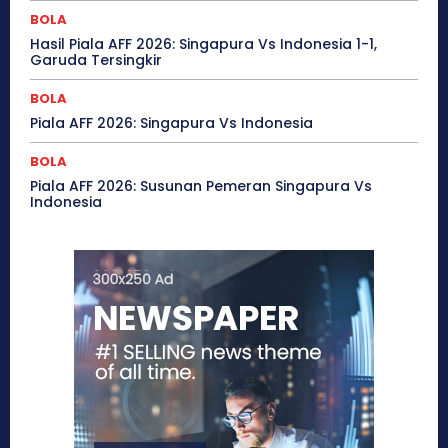
BOLA
Hasil Piala AFF 2026: Singapura Vs Indonesia 1-1,
Garuda Tersingkir
BOLA
Piala AFF 2026: Singapura Vs Indonesia
BOLA
Piala AFF 2026: Susunan Pemeran Singapura Vs
Indonesia