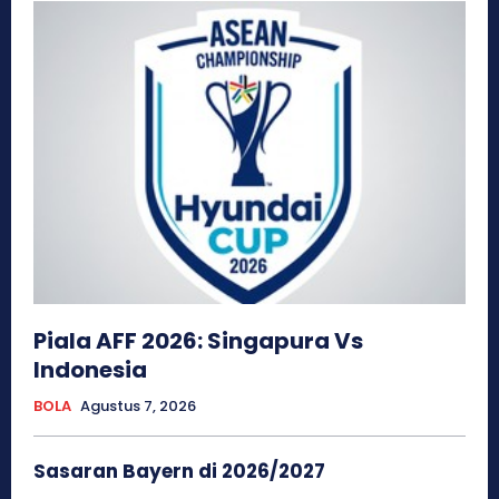
Piala AFF 2026: Singapura Vs
Indonesia
BOLA
Agustus 7, 2026
Sasaran Bayern di 2026/2027