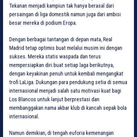
Tekanan menjadi kampiun tak hanya berasal dari
persaingan di liga domestik namun juga dari ambisi
besar mereka di podium Eropa.
Dengan berbagai tantangan di depan mata, Real
Madrid tetap optimis buat melalui musim ini dengan
sukses. Mereka statis waspada dan terus
mempersiapkan diri buat setiap laga berikutnya,
dengan keyakinan penuh untuk kembali mengangkat
trofi LaLiga. Dukungan para pendukung setia di semua
internasional menjadi salah satu motivasi kuat bagi
Los Blancos untuk lanjut berprestasi dan
membanggakan nama akbar klub di kancah sepak bola
internasional.
Namun demikian, di tengah euforia kemenangan