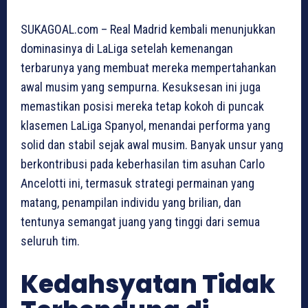
SUKAGOAL.com – Real Madrid kembali menunjukkan
dominasinya di LaLiga setelah kemenangan
terbarunya yang membuat mereka mempertahankan
awal musim yang sempurna. Kesuksesan ini juga
memastikan posisi mereka tetap kokoh di puncak
klasemen LaLiga Spanyol, menandai performa yang
solid dan stabil sejak awal musim. Banyak unsur yang
berkontribusi pada keberhasilan tim asuhan Carlo
Ancelotti ini, termasuk strategi permainan yang
matang, penampilan individu yang brilian, dan
tentunya semangat juang yang tinggi dari semua
seluruh tim.
Kedahsyatan Tidak