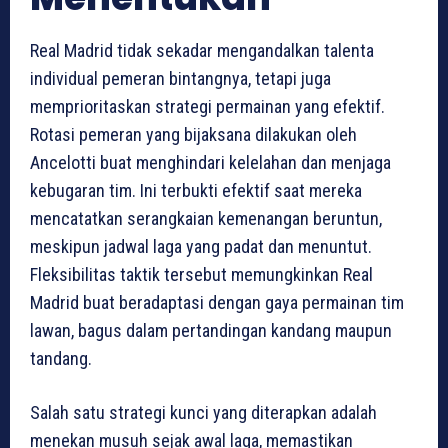
Real Madrid tidak sekadar mengandalkan talenta
individual pemeran bintangnya, tetapi juga
memprioritaskan strategi permainan yang efektif.
Rotasi pemeran yang bijaksana dilakukan oleh
Ancelotti buat menghindari kelelahan dan menjaga
kebugaran tim. Ini terbukti efektif saat mereka
mencatatkan serangkaian kemenangan beruntun,
meskipun jadwal laga yang padat dan menuntut.
Fleksibilitas taktik tersebut memungkinkan Real
Madrid buat beradaptasi dengan gaya permainan tim
lawan, bagus dalam pertandingan kandang maupun
tandang.
Salah satu strategi kunci yang diterapkan adalah
menekan musuh sejak awal laga, memastikan