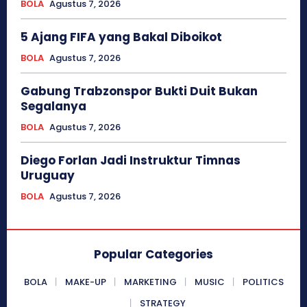
BOLA
Agustus 7, 2026
5 Ajang FIFA yang Bakal Diboikot
BOLA
Agustus 7, 2026
Gabung Trabzonspor Bukti Duit Bukan
Segalanya
BOLA
Agustus 7, 2026
Diego Forlan Jadi Instruktur Timnas
Uruguay
BOLA
Agustus 7, 2026
Popular Categories
BOLA
MAKE-UP
MARKETING
MUSIC
POLITICS
STRATEGY