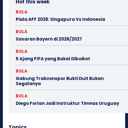
Hot this week
BOLA
Piala AFF 2026: Singapura Vs Indonesia
BOLA
Sasaran Bayern di 2026/2027
BOLA
5 Ajang FIFA yang Bakal Diboikot
BOLA
Gabung Trabzonspor Bukti Duit Bukan
Segalanya
BOLA
Diego Forlan Jadi Instruktur Timnas Uruguay
Topics