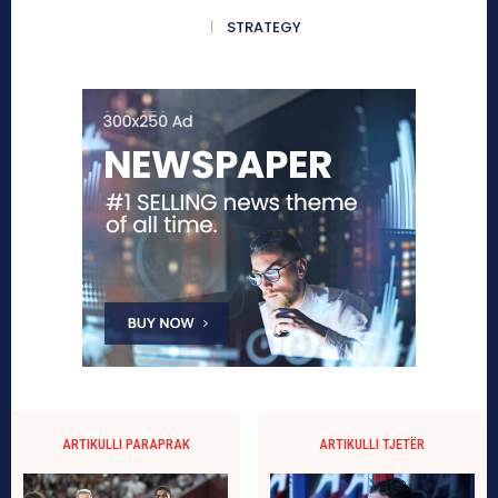
STRATEGY
ARTIKULLI PARAPRAK
ARTIKULLI TJETËR