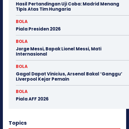
Hasil Pertandingan Uji Coba: Madrid Menang
Tipis Atas Tim Hungaria
BOLA
Piala Presiden 2026
BOLA
Jorge Messi, Bapak Lionel Messi, Mati
Internasional
BOLA
Gagal Dapat Vinicius, Arsenal Bakal ‘Ganggu’
Liverpool Kejar Pemain
BOLA
Piala AFF 2026
Topics