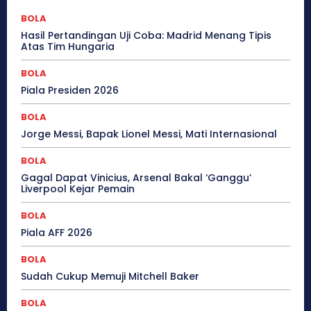
BOLA
Hasil Pertandingan Uji Coba: Madrid Menang Tipis
Atas Tim Hungaria
BOLA
Piala Presiden 2026
BOLA
Jorge Messi, Bapak Lionel Messi, Mati Internasional
BOLA
Gagal Dapat Vinicius, Arsenal Bakal ‘Ganggu’
Liverpool Kejar Pemain
BOLA
Piala AFF 2026
BOLA
Sudah Cukup Memuji Mitchell Baker
BOLA