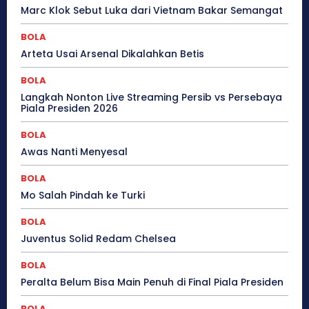
Marc Klok Sebut Luka dari Vietnam Bakar Semangat
BOLA
Arteta Usai Arsenal Dikalahkan Betis
BOLA
Langkah Nonton Live Streaming Persib vs Persebaya
Piala Presiden 2026
BOLA
Awas Nanti Menyesal
BOLA
Mo Salah Pindah ke Turki
BOLA
Juventus Solid Redam Chelsea
BOLA
Peralta Belum Bisa Main Penuh di Final Piala Presiden
BOLA