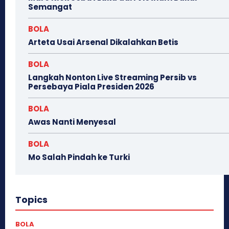
Semangat
BOLA
Arteta Usai Arsenal Dikalahkan Betis
BOLA
Langkah Nonton Live Streaming Persib vs
Persebaya Piala Presiden 2026
BOLA
Awas Nanti Menyesal
BOLA
Mo Salah Pindah ke Turki
Topics
BOLA