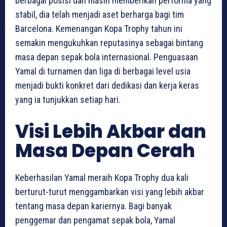
berbagai posisi dan masih memberikan performa yang
stabil, dia telah menjadi aset berharga bagi tim
Barcelona. Kemenangan Kopa Trophy tahun ini
semakin mengukuhkan reputasinya sebagai bintang
masa depan sepak bola internasional. Penguasaan
Yamal di turnamen dan liga di berbagai level usia
menjadi bukti konkret dari dedikasi dan kerja keras
yang ia tunjukkan setiap hari.
Visi Lebih Akbar dan
Masa Depan Cerah
Keberhasilan Yamal meraih Kopa Trophy dua kali
berturut-turut menggambarkan visi yang lebih akbar
tentang masa depan kariernya. Bagi banyak
penggemar dan pengamat sepak bola, Yamal