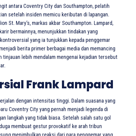
it antara Coventry City dan Southampton, pelatih
tian setelah insiden memicu keributan di lapangan.
tadion St. Mary’s, markas akbar Southampton. Lampard,
 karir bermainnya, menunjukkan tindakan yang
 kontroversial yang ia tunjukkan kepada penggemar
 menjadi berita primer berbagai media dan memancing
lah tinjauan lebih mendalam mengenai kejadian tersebut
ar.
rsial Frank Lampard
rjalan dengan intensitas tinggi. Dalam suasana yang
baru Coventry City yang pernah menjadi legenda di
n langkah yang tidak biasa. Setelah salah satu gol
iduga membuat gestur provokatif ke arah tribun
sung menimbulkan reaksi dari para penggemar yang