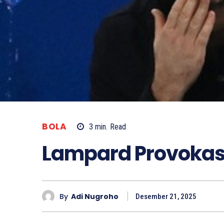
BOLA
3
min.
Read
Lampard Provokas
By
Adi Nugroho
Desember 21, 2025