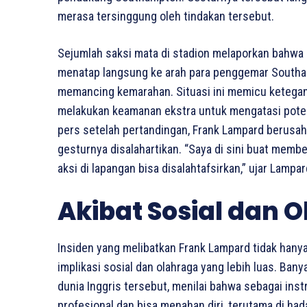
merasa tersinggung oleh tindakan tersebut.
Sejumlah saksi mata di stadion melaporkan bahwa 
menatap langsung ke arah para penggemar Southa
memancing kemarahan. Situasi ini memicu keteganga
melakukan keamanan ekstra untuk mengatasi poten
pers setelah pertandingan, Frank Lampard berus
gesturnya disalahartikan. “Saya di sini buat mem
aksi di lapangan bisa disalahtafsirkan,” ujar Lampa
Akibat Sosial dan O
Insiden yang melibatkan Frank Lampard tidak hanya
implikasi sosial dan olahraga yang lebih luas. Ba
dunia Inggris tersebut, menilai bahwa sebagai inst
profesional dan bisa menahan diri, terutama di had