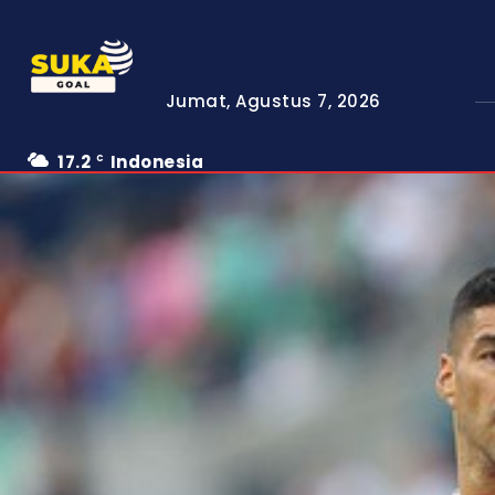
Jumat, Agustus 7, 2026
17.2
Indonesia
C