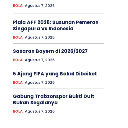
BOLA
Agustus 7, 2026
Piala AFF 2026: Susunan Pemeran
Singapura Vs Indonesia
BOLA
Agustus 7, 2026
Sasaran Bayern di 2026/2027
BOLA
Agustus 7, 2026
5 Ajang FIFA yang Bakal Diboikot
BOLA
Agustus 7, 2026
Gabung Trabzonspor Bukti Duit
Bukan Segalanya
BOLA
Agustus 7, 2026