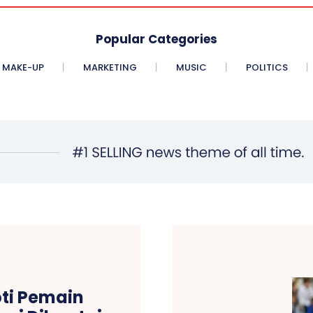
Popular Categories
MAKE-UP
MARKETING
MUSIC
POLITICS
oti Pemain