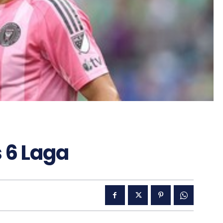
s 6 Laga