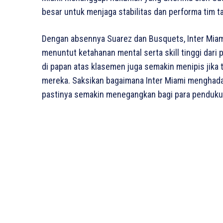
besar untuk menjaga stabilitas dan performa tim t
Dengan absennya Suarez dan Busquets, Inter Miam
menuntut ketahanan mental serta skill tinggi dar
di papan atas klasemen juga semakin menipis jika
mereka. Saksikan bagaimana Inter Miami menghada
pastinya semakin menegangkan bagi para pendukun