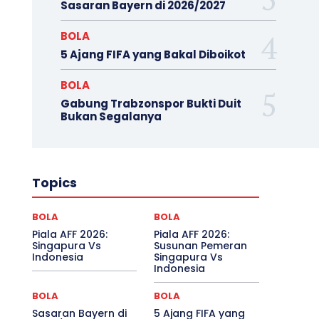
Sasaran Bayern di 2026/2027
BOLA
5 Ajang FIFA yang Bakal Diboikot
BOLA
Gabung Trabzonspor Bukti Duit
Bukan Segalanya
Topics
BOLA
BOLA
Piala AFF 2026:
Piala AFF 2026:
Singapura Vs
Susunan Pemeran
Indonesia
Singapura Vs
Indonesia
BOLA
BOLA
Sasaran Bayern di
5 Ajang FIFA yang