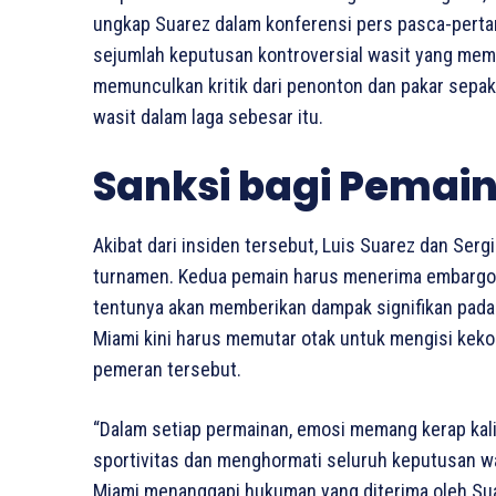
ungkap Suarez dalam konferensi pers pasca-perta
sejumlah keputusan kontroversial wasit yang memp
memunculkan kritik dari penonton dan pakar sepa
wasit dalam laga sebesar itu.
Sanksi bagi Pemain
Akibat dari insiden tersebut, Luis Suarez dan Ser
turnamen. Kedua pemain harus menerima embargo b
tentunya akan memberikan dampak signifikan pada 
Miami kini harus memutar otak untuk mengisi keko
pemeran tersebut.
“Dalam setiap permainan, emosi memang kerap kali
sportivitas dan menghormati seluruh keputusan was
Miami menanggapi hukuman yang diterima oleh Sua