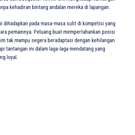
anpa kehadiran bintang andalan mereka di lapangan.
i dihadapkan pada masa-masa sulit di kompetisi yang
i para pemainnya. Peluang buat mempertahankan posisi
 tim tak mampu segera beradaptasi dengan kehilangan
pi tantangan ini dalam laga-laga mendatang yang
g loyal.