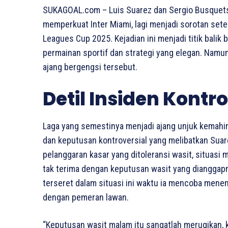
SUKAGOAL.com – Luis Suarez dan Sergio Busquets, 
memperkuat Inter Miami, lagi menjadi sorotan set
Leagues Cup 2025. Kejadian ini menjadi titik balik 
permainan sportif dan strategi yang elegan. Namun
ajang bergengsi tersebut.
Detil Insiden Kontro
Laga yang semestinya menjadi ajang unjuk kemahi
dan keputusan kontroversial yang melibatkan Suar
pelanggaran kasar yang ditoleransi wasit, situasi
tak terima dengan keputusan wasit yang dianggapn
terseret dalam situasi ini waktu ia mencoba menena
dengan pemeran lawan.
“Keputusan wasit malam itu sangatlah merugikan, 