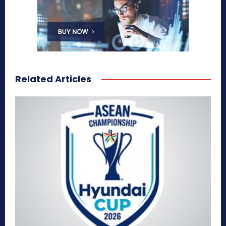
Related Articles