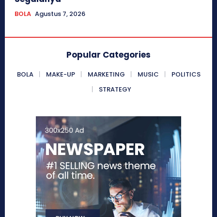
BOLA
Agustus 7, 2026
Popular Categories
BOLA
MAKE-UP
MARKETING
MUSIC
POLITICS
STRATEGY