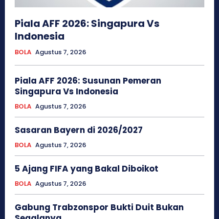
Piala AFF 2026: Singapura Vs
Indonesia
BOLA
Agustus 7, 2026
Piala AFF 2026: Susunan Pemeran
Singapura Vs Indonesia
BOLA
Agustus 7, 2026
Sasaran Bayern di 2026/2027
BOLA
Agustus 7, 2026
5 Ajang FIFA yang Bakal Diboikot
BOLA
Agustus 7, 2026
Gabung Trabzonspor Bukti Duit Bukan
Segalanya