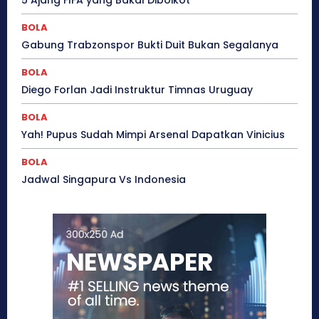
5 Ajang FIFA yang Bakal Diboikot
BOLA
Gabung Trabzonspor Bukti Duit Bukan Segalanya
BOLA
Diego Forlan Jadi Instruktur Timnas Uruguay
BOLA
Yah! Pupus Sudah Mimpi Arsenal Dapatkan Vinicius
BOLA
Jadwal Singapura Vs Indonesia