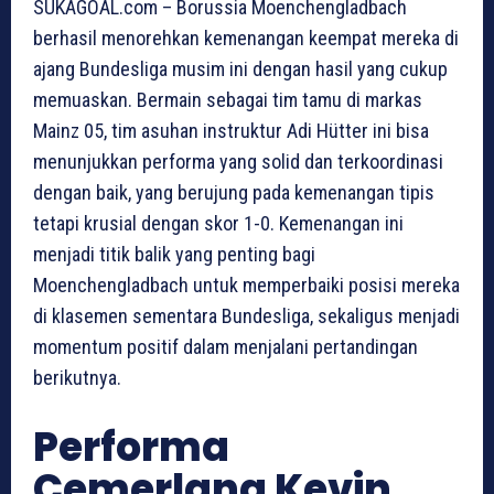
SUKAGOAL.com – Borussia Moenchengladbach
berhasil menorehkan kemenangan keempat mereka di
ajang Bundesliga musim ini dengan hasil yang cukup
memuaskan. Bermain sebagai tim tamu di markas
Mainz 05, tim asuhan instruktur Adi Hütter ini bisa
menunjukkan performa yang solid dan terkoordinasi
dengan baik, yang berujung pada kemenangan tipis
tetapi krusial dengan skor 1-0. Kemenangan ini
menjadi titik balik yang penting bagi
Moenchengladbach untuk memperbaiki posisi mereka
di klasemen sementara Bundesliga, sekaligus menjadi
momentum positif dalam menjalani pertandingan
berikutnya.
Performa
Cemerlang Kevin