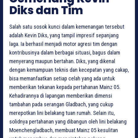
Diks dan Tim
Salah satu sosok kunci dalam kemenangan tersebut
adalah Kevin Diks, yang tampil impresif sepanjang
laga. Ia berhasil menjadi motor agresi tim dengan
kontribusinya dalam berbagai situasi, bagus dalam
menyerang maupun bertahan. Diks, yang dikenal
dengan kemampuan teknis dan kecepatan yang cakap,
bisa memanfaatkan setiap celah yang ada untuk
memberikan tekanan kepada pertahanan Mainz 05.
Kehadirannya di lapangan memberikan dimensi
tambahan pada serangan Gladbach, yang cukup
merepotkan lini belakang tuan rumah. Selain itu,
solidnya pertahanan yang dibangun oleh lini belakang
Moenchengladbach, membuat Mainz 05 kesulitan