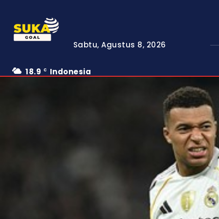
Sabtu, Agustus 8, 2026
18.9
Indonesia
C