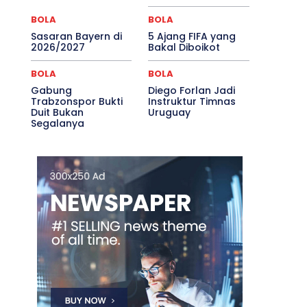
BOLA
BOLA
Sasaran Bayern di
5 Ajang FIFA yang
2026/2027
Bakal Diboikot
BOLA
BOLA
Gabung
Diego Forlan Jadi
Trabzonspor Bukti
Instruktur Timnas
Duit Bukan
Uruguay
Segalanya