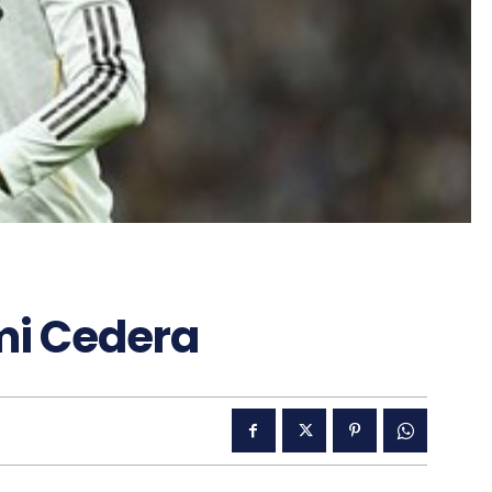
i Cedera