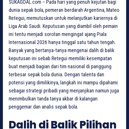
SUKAGOAL.com – Pada hari yang penuh kejutan bagi
dunia sepak bola, pemeran berdarah Argentina, Mateo
Retegui, memutuskan untuk melanjutkan kariernya di
Liga Arab Saudi. Keputusan yang diambil oleh pemain
ini tentu menjadi sorotan mengingat ajang Piala
Internasional 2026 hanya tinggal satu tahun tengah.
Banyak yang bertanya-tanya mengenai dalih di balik
keputusan ini sebab Retegui memiliki kesempatan
buat menjadi bagian dari tim nasional di panggung
terbesar sepak bola dunia. Dengan talenta dan
potensi yang dimilikinya, langkah ini mampu dipahami
sebagai strategi pribadi yang menjanjikan namun juga
menimbulkan tanda tanya akbar di kalangan
penggemar dan analis sepak bola.
Dalih di Balik Pilihan