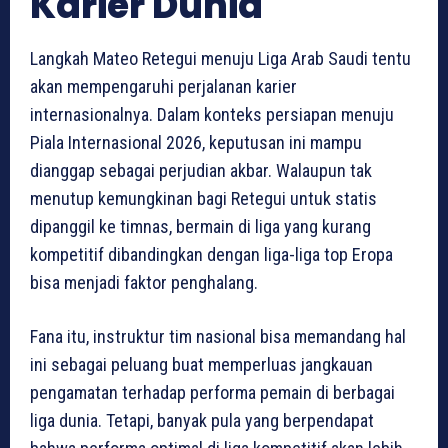
Karier Dunia
Langkah Mateo Retegui menuju Liga Arab Saudi tentu
akan mempengaruhi perjalanan karier
internasionalnya. Dalam konteks persiapan menuju
Piala Internasional 2026, keputusan ini mampu
dianggap sebagai perjudian akbar. Walaupun tak
menutup kemungkinan bagi Retegui untuk statis
dipanggil ke timnas, bermain di liga yang kurang
kompetitif dibandingkan dengan liga-liga top Eropa
bisa menjadi faktor penghalang.
Fana itu, instruktur tim nasional bisa memandang hal
ini sebagai peluang buat memperluas jangkauan
pengamatan terhadap performa pemain di berbagai
liga dunia. Tetapi, banyak pula yang berpendapat