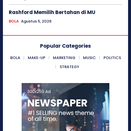
Rashford Memilih Bertahan di MU
BOLA
Agustus 5, 2026
Popular Categories
BOLA
MAKE-UP
MARKETING
MUSIC
POLITICS
STRATEGY