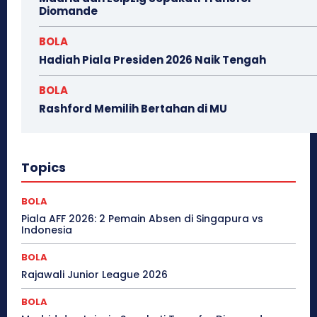
Diomande
BOLA
Hadiah Piala Presiden 2026 Naik Tengah
BOLA
Rashford Memilih Bertahan di MU
Topics
BOLA
Piala AFF 2026: 2 Pemain Absen di Singapura vs
Indonesia
BOLA
Rajawali Junior League 2026
BOLA