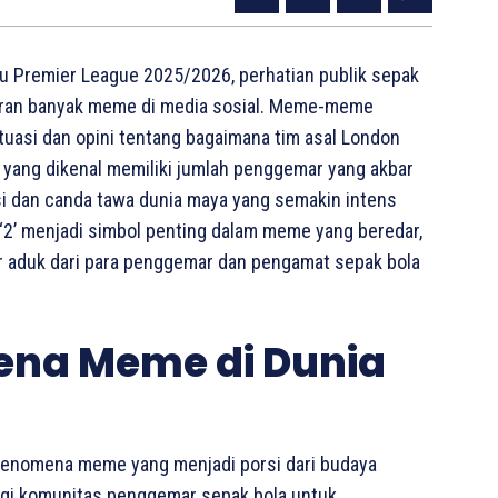
 Premier League 2025/2026, perhatian publik sepak
asaran banyak meme di media sosial. Meme-meme
uasi dan opini tentang bagaimana tim asal London
, yang dikenal memiliki jumlah penggemar yang akbar
asi dan canda tawa dunia maya yang semakin intens
 ‘2’ menjadi simbol penting dalam meme yang beredar,
aduk dari para penggemar dan pengamat sepak bola
na Meme di Dunia
 fenomena meme yang menjadi porsi dari budaya
bagi komunitas penggemar sepak bola untuk