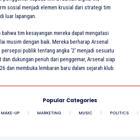
rm sosial menjadi elemen krusial dari strategi tim
i luar lapangan.
rap bahwa tim kesayangan mereka dapat mengatasi
ai musim dengan baik. Mereka berharap Arsenal
persepsi publik tentang angka ‘2’ menjadi sesuatu
 dan dukungan penuh dari penggemar, Arsenal siap
26 dan membuka lembaran baru dalam sejarah klub.
Popular Categories
MAKE-UP
MARKETING
MUSIC
POLITICS