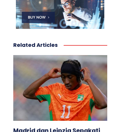
Related Articles
Madrid dan Leipzig Sepakati