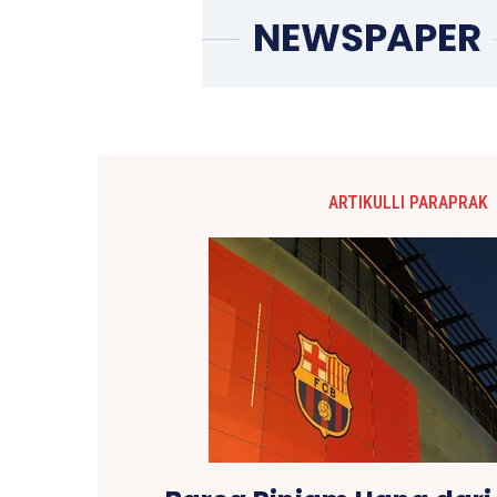
ARTIKULLI PARAPRAK