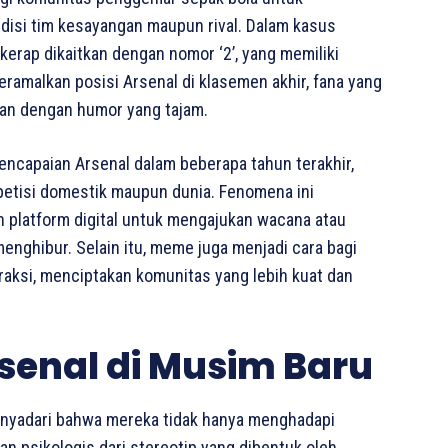
isi tim kesayangan maupun rival. Dalam kasus
kerap dikaitkan dengan nomor ‘2’, yang memiliki
amalkan posisi Arsenal di klasemen akhir, fana yang
lan dengan humor yang tajam.
pencapaian Arsenal dalam beberapa tahun terakhir,
etisi domestik maupun dunia. Fenomena ini
latform digital untuk mengajukan wacana atau
enghibur. Selain itu, meme juga menjadi cara bagi
raksi, menciptakan komunitas yang lebih kuat dan
rsenal di Musim Baru
nyadari bahwa mereka tidak hanya menghadapi
nan psikologis dari stereotip yang dibentuk oleh