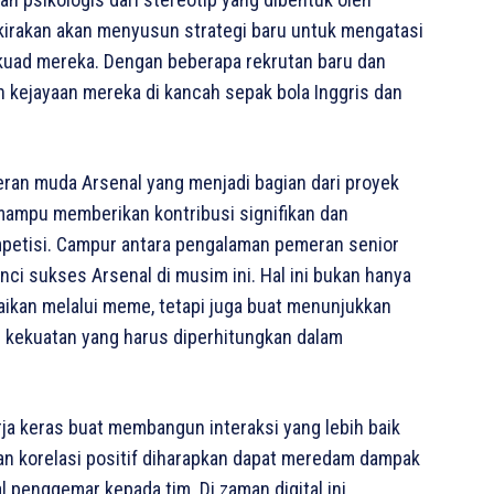
kirakan akan menyusun strategi baru untuk mengatasi
kuad mereka. Dengan beberapa rekrutan baru dan
 kejayaan mereka di kancah sepak bola Inggris dan
an muda Arsenal yang menjadi bagian dari proyek
mampu memberikan kontribusi signifikan dan
mpetisi. Campur antara pengalaman pemeran senior
i sukses Arsenal di musim ini. Hal ini bukan hanya
kan melalui meme, tetapi juga buat menunjukkan
i kekuatan yang harus diperhitungkan dalam
erja keras buat membangun interaksi yang lebih baik
n korelasi positif diharapkan dapat meredam dampak
penggemar kepada tim. Di zaman digital ini,