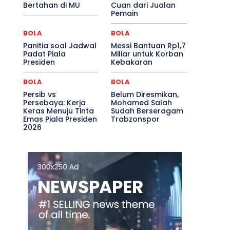
Bertahan di MU
Cuan dari Jualan
Pemain
BOLA
BOLA
Panitia soal Jadwal
Messi Bantuan Rp1,7
Padat Piala
Miliar untuk Korban
Presiden
Kebakaran
BOLA
BOLA
Persib vs
Belum Diresmikan,
Persebaya: Kerja
Mohamed Salah
Keras Menuju Tinta
Sudah Berseragam
Emas Piala Presiden
Trabzonspor
2026