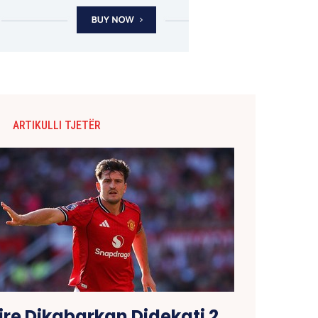
ARTIKULLI TJETËR
re Dikabarkan Didekati 2