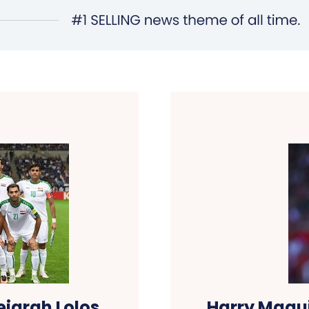
ejarah Lolos
Harry Magui