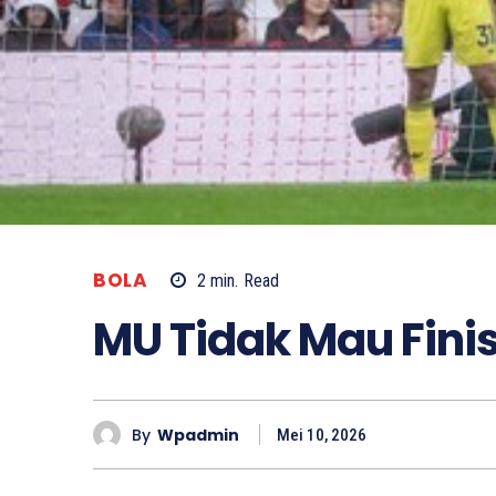
BOLA
2
min.
Read
MU Tidak Mau Fini
By
Wpadmin
Mei 10, 2026