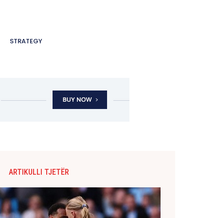
STRATEGY
ARTIKULLI TJETËR