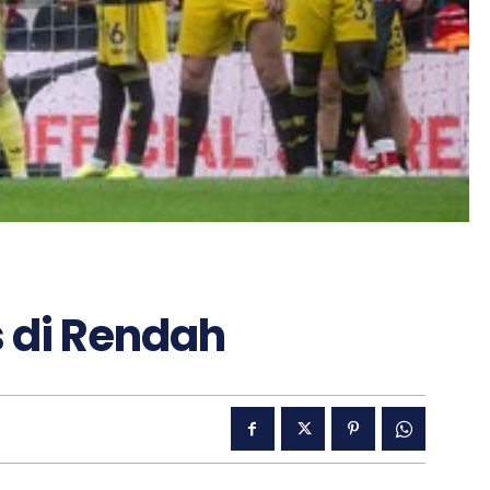
s di Rendah