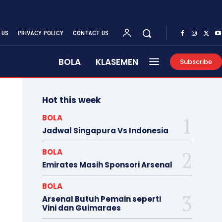
 US
PRIVACY POLICY
CONTACT US
BOLA
KLASEMEN
Subscribe
Hot this week
BOLA
Jadwal Singapura Vs Indonesia
BOLA
Emirates Masih Sponsori Arsenal
BOLA
Arsenal Butuh Pemain seperti
Vini dan Guimaraes