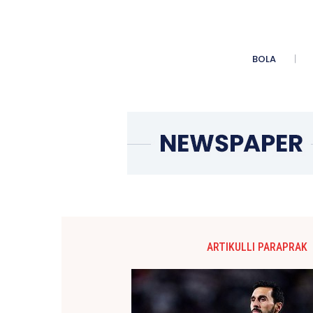
BOLA
ARTIKULLI PARAPRAK