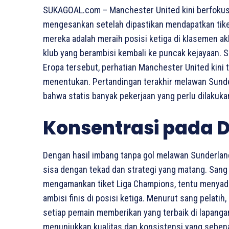
SUKAGOAL.com – Manchester United kini berfokus
mengesankan setelah dipastikan mendapatkan tike
mereka adalah meraih posisi ketiga di klasemen akh
klub yang berambisi kembali ke puncak kejayaan. S
Eropa tersebut, perhatian Manchester United kini 
menentukan. Pertandingan terakhir melawan Sund
bahwa statis banyak pekerjaan yang perlu dilakuka
Konsentrasi pada 
Dengan hasil imbang tanpa gol melawan Sunderlan
sisa dengan tekad dan strategi yang matang. Sang
mengamankan tiket Liga Champions, tentu menyada
ambisi finis di posisi ketiga. Menurut sang pelati
setiap pemain memberikan yang terbaik di lapangan
menunjukkan kualitas dan konsistensi yang sebena