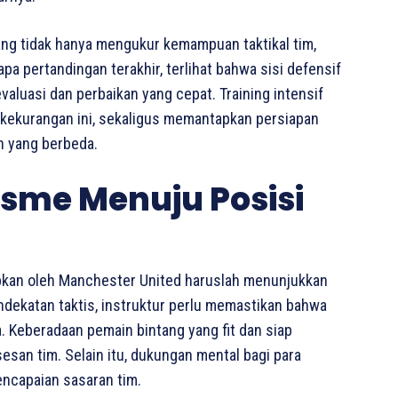
ang tidak hanya mengukur kemampuan taktikal tim,
a pertandingan terakhir, terlihat bahwa sisi defensif
valuasi dan perbaikan yang cepat. Training intensif
i kekurangan ini, sekaligus memantapkan persiapan
 yang berbeda.
isme Menuju Posisi
apkan oleh Manchester United haruslah menunjukkan
endekatan taktis, instruktur perlu memastikan bahwa
. Keberadaan pemain bintang yang fit dan siap
san tim. Selain itu, dukungan mental bagi para
encapaian sasaran tim.