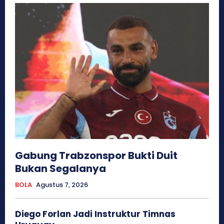
Gabung Trabzonspor Bukti Duit
Bukan Segalanya
BOLA
Agustus 7, 2026
Diego Forlan Jadi Instruktur Timnas