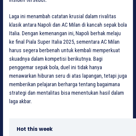
Laga ini menambah catatan krusial dalam rivalitas
klasik antara Napoli dan AC Milan di kancah sepak bola
Italia. Dengan kemenangan ini, Napoli berhak melaju
ke final Piala Super Italia 2025, sementara AC Milan
harus segera berbenah untuk kembali memperkuat
skuadnya dalam kompetisi berikutnya. Bagi
penggemar sepak bola, duel ini tidak hanya
menawarkan hiburan seru di atas lapangan, tetapi juga
memberikan pelajaran berharga tentang bagaimana
strategi dan mentalitas bisa menentukan hasil dalam
laga akbar.
Hot this week