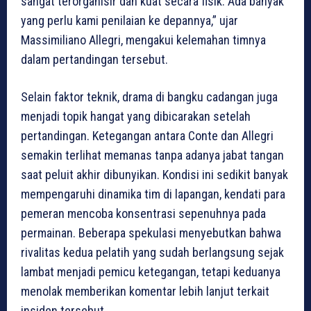
sangat terorganisir dan kuat secara fisik. Ada banyak
yang perlu kami penilaian ke depannya,” ujar
Massimiliano Allegri, mengakui kelemahan timnya
dalam pertandingan tersebut.
Selain faktor teknik, drama di bangku cadangan juga
menjadi topik hangat yang dibicarakan setelah
pertandingan. Ketegangan antara Conte dan Allegri
semakin terlihat memanas tanpa adanya jabat tangan
saat peluit akhir dibunyikan. Kondisi ini sedikit banyak
mempengaruhi dinamika tim di lapangan, kendati para
pemeran mencoba konsentrasi sepenuhnya pada
permainan. Beberapa spekulasi menyebutkan bahwa
rivalitas kedua pelatih yang sudah berlangsung sejak
lambat menjadi pemicu ketegangan, tetapi keduanya
menolak memberikan komentar lebih lanjut terkait
insiden tersebut.