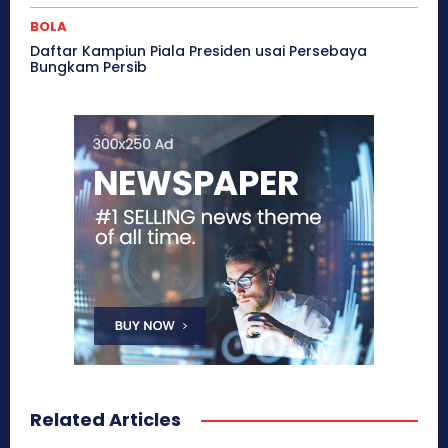
BOLA
Daftar Kampiun Piala Presiden usai Persebaya
Bungkam Persib
Related Articles