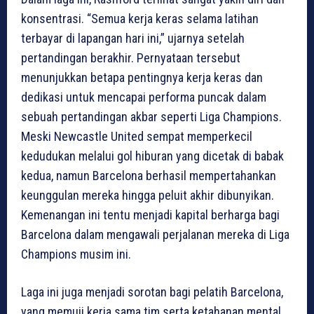
konsentrasi. “Semua kerja keras selama latihan
terbayar di lapangan hari ini,” ujarnya setelah
pertandingan berakhir. Pernyataan tersebut
menunjukkan betapa pentingnya kerja keras dan
dedikasi untuk mencapai performa puncak dalam
sebuah pertandingan akbar seperti Liga Champions.
Meski Newcastle United sempat memperkecil
kedudukan melalui gol hiburan yang dicetak di babak
kedua, namun Barcelona berhasil mempertahankan
keunggulan mereka hingga peluit akhir dibunyikan.
Kemenangan ini tentu menjadi kapital berharga bagi
Barcelona dalam mengawali perjalanan mereka di Liga
Champions musim ini.
Laga ini juga menjadi sorotan bagi pelatih Barcelona,
yang memuji kerja sama tim serta ketahanan mental