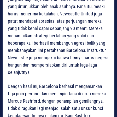
yang ditunjukkan oleh anak asuhnya. Fana itu, meski
harus menerima kekalahan, Newcastle United juga
patut mendapat apresiasi atas perjuangan mereka
yang tidak kenal capai sepanjang 90 menit. Mereka
menampilkan strategi bertahan yang solid dan
beberapa kali berhasil membangun agresi balik yang
membahayakan lini pertahanan Barcelona. Instruktur
Newcastle juga mengakui bahwa timnya harus segera
bangun dan mempersiapkan diri untuk laga-laga
selanjutnya.
Dengan hasil ini, Barcelona berhasil mengamankan
tiga poin penting dan memimpin fana di grup mereka.
Marcus Rashford, dengan penampilan gemilangnya,
tidak diragukan lagi menjadi salah satu unsur kunci
kesuksesan timnya malam itu. Bagi Rashford,