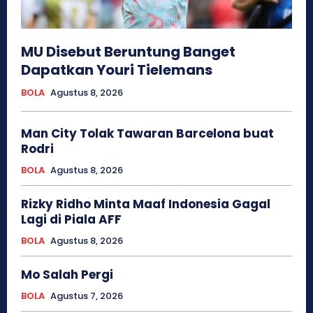
MU Disebut Beruntung Banget
Dapatkan Youri Tielemans
BOLA
Agustus 8, 2026
Man City Tolak Tawaran Barcelona buat
Rodri
BOLA
Agustus 8, 2026
Rizky Ridho Minta Maaf Indonesia Gagal
Lagi di Piala AFF
BOLA
Agustus 8, 2026
Mo Salah Pergi
BOLA
Agustus 7, 2026