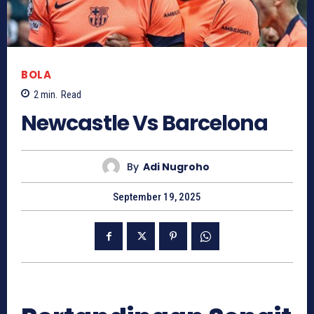
BOLA
2
min.
Read
Newcastle Vs Barcelona
By
Adi Nugroho
September 19, 2025