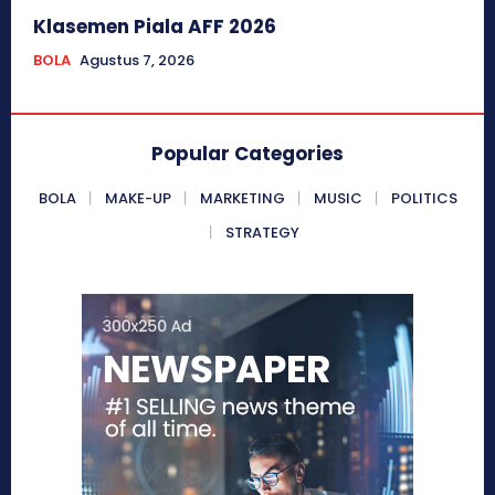
Klasemen Piala AFF 2026
BOLA
Agustus 7, 2026
Popular Categories
BOLA
MAKE-UP
MARKETING
MUSIC
POLITICS
STRATEGY