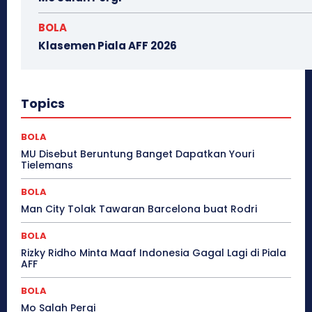
BOLA
Klasemen Piala AFF 2026
Topics
BOLA
MU Disebut Beruntung Banget Dapatkan Youri
Tielemans
BOLA
Man City Tolak Tawaran Barcelona buat Rodri
BOLA
Rizky Ridho Minta Maaf Indonesia Gagal Lagi di Piala
AFF
BOLA
Mo Salah Pergi