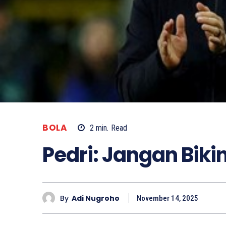
BOLA
2
min.
Read
Pedri: Jangan Bikin
By
Adi Nugroho
November 14, 2025