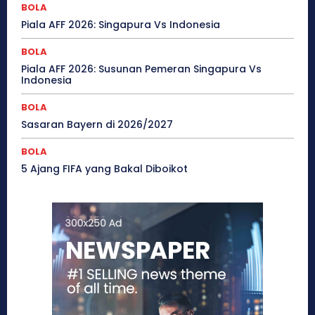
BOLA
Piala AFF 2026: Singapura Vs Indonesia
BOLA
Piala AFF 2026: Susunan Pemeran Singapura Vs
Indonesia
BOLA
Sasaran Bayern di 2026/2027
BOLA
5 Ajang FIFA yang Bakal Diboikot