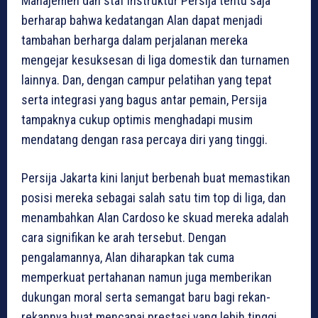
Manajemen dan staf instruktur Persija tentu saja
berharap bahwa kedatangan Alan dapat menjadi
tambahan berharga dalam perjalanan mereka
mengejar kesuksesan di liga domestik dan turnamen
lainnya. Dan, dengan campur pelatihan yang tepat
serta integrasi yang bagus antar pemain, Persija
tampaknya cukup optimis menghadapi musim
mendatang dengan rasa percaya diri yang tinggi.
Persija Jakarta kini lanjut berbenah buat memastikan
posisi mereka sebagai salah satu tim top di liga, dan
menambahkan Alan Cardoso ke skuad mereka adalah
cara signifikan ke arah tersebut. Dengan
pengalamannya, Alan diharapkan tak cuma
memperkuat pertahanan namun juga memberikan
dukungan moral serta semangat baru bagi rekan-
rekannya buat mencapai prestasi yang lebih tinggi