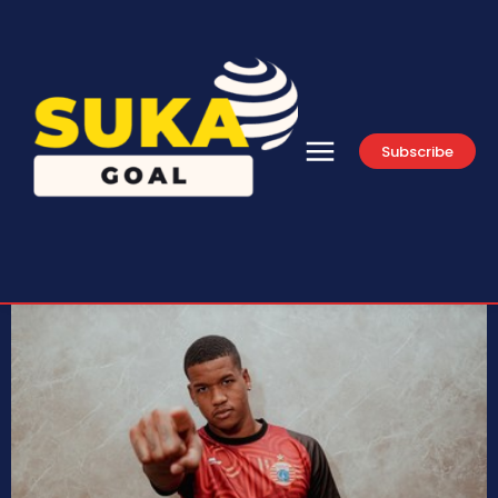
Subscribe