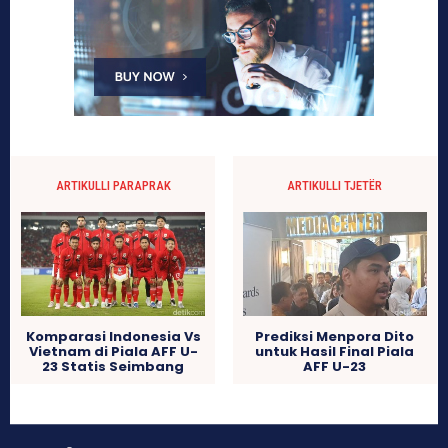
ARTIKULLI PARAPRAK
ARTIKULLI TJETËR
Komparasi Indonesia Vs
Prediksi Menpora Dito
Vietnam di Piala AFF U-
untuk Hasil Final Piala
23 Statis Seimbang
AFF U-23