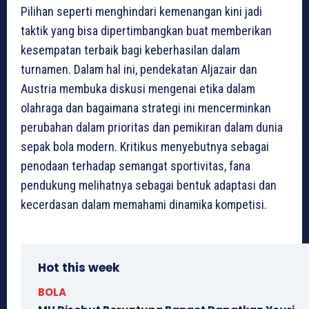
Pilihan seperti menghindari kemenangan kini jadi
taktik yang bisa dipertimbangkan buat memberikan
kesempatan terbaik bagi keberhasilan dalam
turnamen. Dalam hal ini, pendekatan Aljazair dan
Austria membuka diskusi mengenai etika dalam
olahraga dan bagaimana strategi ini mencerminkan
perubahan dalam prioritas dan pemikiran dalam dunia
sepak bola modern. Kritikus menyebutnya sebagai
penodaan terhadap semangat sportivitas, fana
pendukung melihatnya sebagai bentuk adaptasi dan
kecerdasan dalam memahami dinamika kompetisi.
Hot this week
BOLA