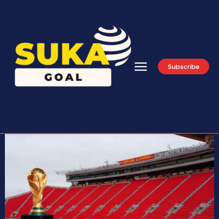
Subscribe