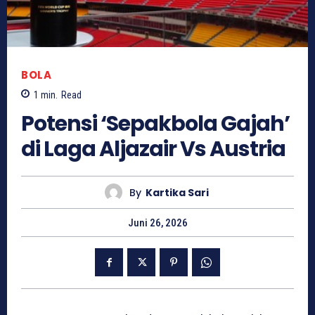
BOLA
1
min.
Read
Potensi ‘Sepakbola Gajah’
di Laga Aljazair Vs Austria
By
Kartika Sari
Juni 26, 2026