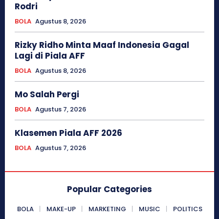
Rodri
BOLA
Agustus 8, 2026
Rizky Ridho Minta Maaf Indonesia Gagal
Lagi di Piala AFF
BOLA
Agustus 8, 2026
Mo Salah Pergi
BOLA
Agustus 7, 2026
Klasemen Piala AFF 2026
BOLA
Agustus 7, 2026
Popular Categories
BOLA
MAKE-UP
MARKETING
MUSIC
POLITICS