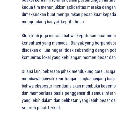
kedua tim menunjukkan solidaritas mereka dengan 
dimaksudkan buat mengirimkan pesan kuat kepada 
mengundang banyak keprihatinan.
Klub-klub juga merasa bahwa keputusan buat memin
konsultasi yang memadai. Banyak yang berpendapat
diadakan di luar negeri tidak sebanding dengan po
komunitas lokal yang kehilangan momen besar dan 
Di sisi lain, beberapa pihak mendukung cara LaLiga 
membawa banyak keuntungan jangka panjang bagi s
bahwa eksposur mendunia akan membuka kesempatan
dan memperluas basis penggemar di semua internas
yang lebih dalam dan pelibatan yang lebih besar d
seluruh pihak terkait.