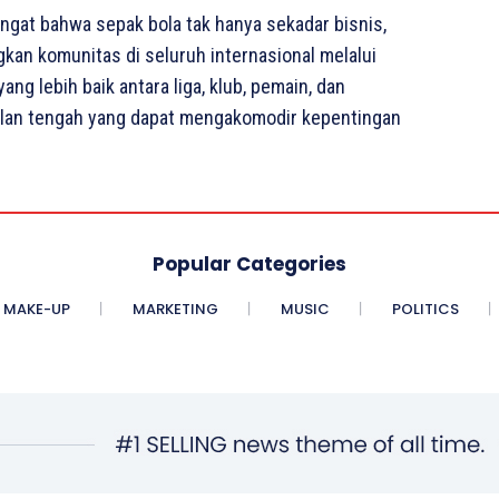
ingat bahwa sepak bola tak hanya sekadar bisnis,
an komunitas di seluruh internasional melalui
g lebih baik antara liga, klub, pemain, dan
lan tengah yang dapat mengakomodir kepentingan
Popular Categories
MAKE-UP
MARKETING
MUSIC
POLITICS