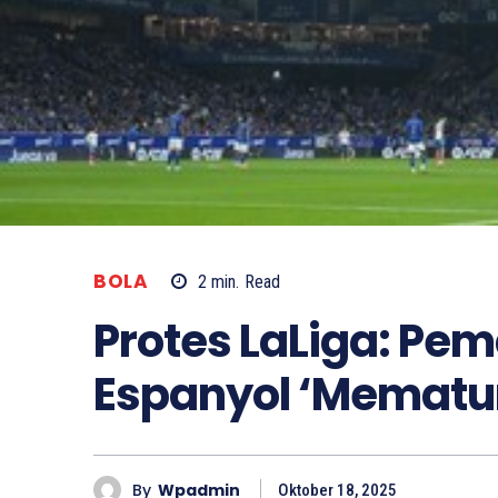
BOLA
2
min.
Read
Protes LaLiga: Pem
Espanyol ‘Mematu
By
Wpadmin
Oktober 18, 2025