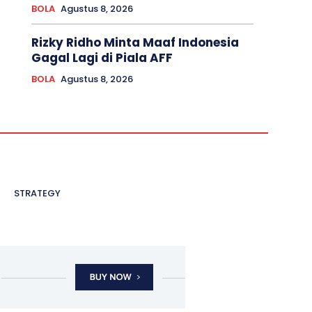
BOLA
Agustus 8, 2026
Rizky Ridho Minta Maaf Indonesia
Gagal Lagi di Piala AFF
BOLA
Agustus 8, 2026
STRATEGY