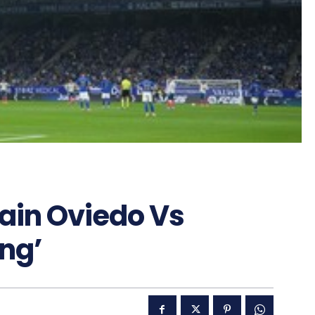
ain Oviedo Vs
ng’