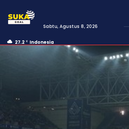
Sabtu, Agustus 8, 2026
27.2
Indonesia
C