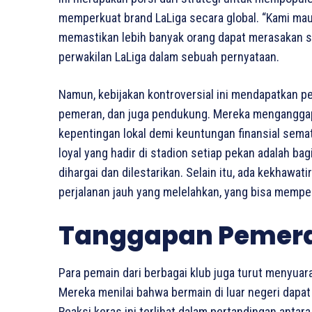
memperkuat brand LaLiga secara global. “Kami mau
memastikan lebih banyak orang dapat merasakan se
perwakilan LaLiga dalam sebuah pernyataan.
Namun, kebijakan kontroversial ini mendapatkan pe
pemeran, dan juga pendukung. Mereka menganggap
kepentingan lokal demi keuntungan finansial sem
loyal yang hadir di stadion setiap pekan adalah bag
dihargai dan dilestarikan. Selain itu, ada kekhaw
perjalanan jauh yang melelahkan, yang bisa mempe
Tanggapan Pemera
Para pemain dari berbagai klub juga turut menyuar
Mereka menilai bahwa bermain di luar negeri dapa
Reaksi keras ini terlihat dalam pertandingan antar