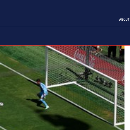
ABOUT