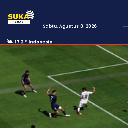
Sabtu, Agustus 8, 2026
17.2
Indonesia
C