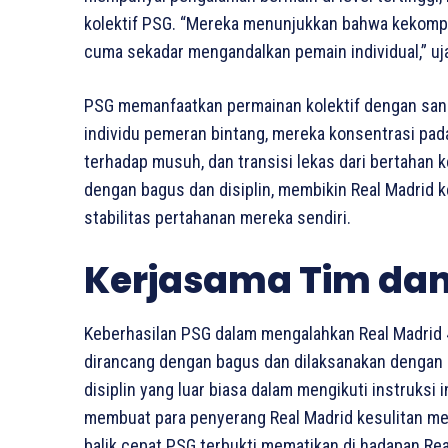
kolektif PSG. “Mereka menunjukkan bahwa kekompak
cuma sekadar mengandalkan pemain individual,” uj
PSG memanfaatkan permainan kolektif dengan san
individu pemeran bintang, mereka konsentrasi pad
terhadap musuh, dan transisi lekas dari bertahan
dengan bagus dan disiplin, membikin Real Madrid
stabilitas pertahanan mereka sendiri.
Kerjasama Tim dan S
Keberhasilan PSG dalam mengalahkan Real Madrid 
dirancang dengan bagus dan dilaksanakan dengan
disiplin yang luar biasa dalam mengikuti instruks
membuat para penyerang Real Madrid kesulitan men
balik cepat PSG terbukti mematikan di hadapan Re