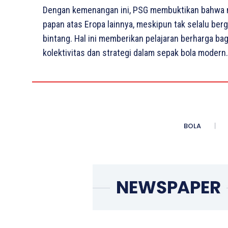
Dengan kemenangan ini, PSG membuktikan bahwa 
papan atas Eropa lainnya, meskipun tak selalu ber
bintang. Hal ini memberikan pelajaran berharga ba
kolektivitas dan strategi dalam sepak bola modern.
BOLA