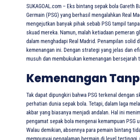
SUKAGOAL.com – Eks bintang sepak bola Gareth B
Germain (PSG) yang berhasil mengalahkan Real Ma
mengejutkan banyak pihak sebab PSG tampil tanpa
skuad mereka. Namun, malah ketiadaan pemeran gla
dalam menghadapi Real Madrid. Penampilan solid d
kemenangan ini. Dengan strategi yang jelas dan 
musuh dan membukukan kemenangan bersejarah t
Kemenangan Tanpa
Tak dapat dipungkiri bahwa PSG terkenal dengan s
perhatian dunia sepak bola. Tetapi, dalam laga me
akbar yang biasanya menjadi andalan. Hal ini men
pengamat sepak bola mengenai kemampuan PSG untu
Walau demikian, absennya para pemain bintang tid
mempunyai pengalaman bermain di level tertingg