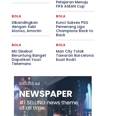
Pelajaran Menuju
FIFA ASEAN Cup
BOLA
BOLA
Dibandingkan
Kunci Sukses PSG
dengan Xabi
Pemenang Liga
Alonso, Amorim
Champions Back to
Back
BOLA
BOLA
MU Disebut
Man City Tolak
Beruntung Banget
Tawaran Barcelona
Dapatkan Youri
buat Rodri
Tielemans