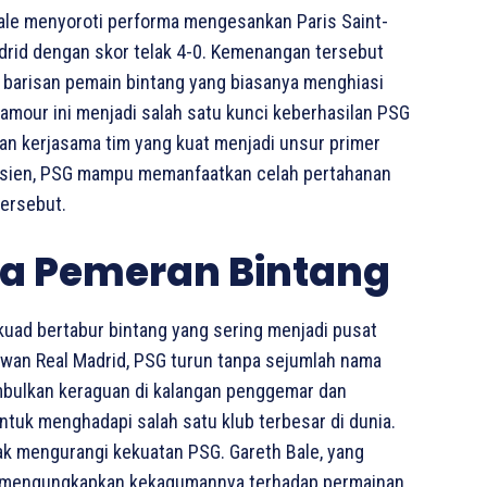
ale menyoroti performa mengesankan Paris Saint-
drid dengan skor telak 4-0. Kemenangan tersebut
 barisan pemain bintang yang biasanya menghiasi
mour ini menjadi salah satu kunci keberhasilan PSG
an kerjasama tim yang kuat menjadi unsur primer
efisien, PSG mampu memanfaatkan celah pertahanan
ersebut.
 Pemeran Bintang
kuad bertabur bintang yang sering menjadi pusat
lawan Real Madrid, PSG turun tanpa sejumlah nama
imbulkan keraguan di kalangan penggemar dan
k menghadapi salah satu klub terbesar di dunia.
ak mengurangi kekuatan PSG. Gareth Bale, yang
i, mengungkapkan kekagumannya terhadap permainan