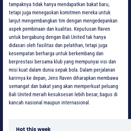
tampaknya tidak hanya mendapatkan bakat baru,
tetapi juga menegaskan komitmen mereka untuk
lanjut mengembangkan tim dengan mengedepankan
aspek pembinaan dan kualitas. Keputusan Raven
untuk bergabung dengan Bali United tak hanya
didasari oleh fasilitas dan pelatihan, tetapi juga
kesempatan berharga untuk berkembang dan
berprestasi bersama klub yang mempunyai visi dan
misi kuat dalam dunia sepak bola. Dalam perjalanan
karirnya ke depan, Jens Raven diharapkan membawa
semangat dan bakat yang akan memperkuat peluang
Bali United meraih kesuksesan lebih besar, bagus di
kancah nasional maupun internasional.
Hot this week