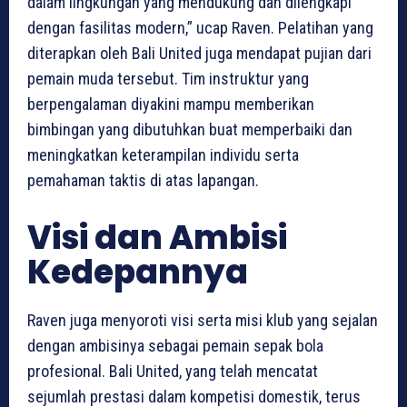
dalam lingkungan yang mendukung dan dilengkapi
dengan fasilitas modern,” ucap Raven. Pelatihan yang
diterapkan oleh Bali United juga mendapat pujian dari
pemain muda tersebut. Tim instruktur yang
berpengalaman diyakini mampu memberikan
bimbingan yang dibutuhkan buat memperbaiki dan
meningkatkan keterampilan individu serta
pemahaman taktis di atas lapangan.
Visi dan Ambisi
Kedepannya
Raven juga menyoroti visi serta misi klub yang sejalan
dengan ambisinya sebagai pemain sepak bola
profesional. Bali United, yang telah mencatat
sejumlah prestasi dalam kompetisi domestik, terus