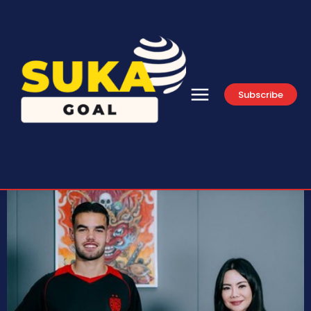
Subscribe