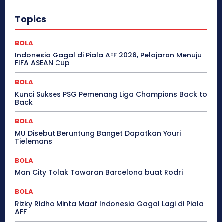
Topics
BOLA
Indonesia Gagal di Piala AFF 2026, Pelajaran Menuju
FIFA ASEAN Cup
BOLA
Kunci Sukses PSG Pemenang Liga Champions Back to
Back
BOLA
MU Disebut Beruntung Banget Dapatkan Youri
Tielemans
BOLA
Man City Tolak Tawaran Barcelona buat Rodri
BOLA
Rizky Ridho Minta Maaf Indonesia Gagal Lagi di Piala
AFF