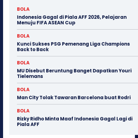
BOLA
Indonesia Gagal di Piala AFF 2026, Pelajaran
Menuju FIFA ASEAN Cup
BOLA
Kunci Sukses PSG Pemenang Liga Champions
Back to Back
BOLA
MU Disebut Beruntung Banget Dapatkan Youri
Tielemans
BOLA
Man City Tolak Tawaran Barcelona buat Rodri
BOLA
Rizky Ridho Minta Maaf Indonesia Gagal Lagi di
Piala AFF