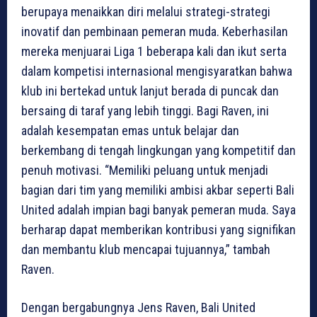
berupaya menaikkan diri melalui strategi-strategi
inovatif dan pembinaan pemeran muda. Keberhasilan
mereka menjuarai Liga 1 beberapa kali dan ikut serta
dalam kompetisi internasional mengisyaratkan bahwa
klub ini bertekad untuk lanjut berada di puncak dan
bersaing di taraf yang lebih tinggi. Bagi Raven, ini
adalah kesempatan emas untuk belajar dan
berkembang di tengah lingkungan yang kompetitif dan
penuh motivasi. “Memiliki peluang untuk menjadi
bagian dari tim yang memiliki ambisi akbar seperti Bali
United adalah impian bagi banyak pemeran muda. Saya
berharap dapat memberikan kontribusi yang signifikan
dan membantu klub mencapai tujuannya,” tambah
Raven.
Dengan bergabungnya Jens Raven, Bali United