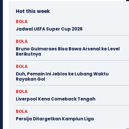
Hot this week
BOLA
Jadwal UEFA Super Cup 2026
BOLA
Bruno Guimaraes Bisa Bawa Arsenal ke Level
Berikutnya
BOLA
Duh, Pemain Ini Jeblos ke Lubang Waktu
Rayakan Gol
BOLA
Liverpool Kena Comeback Tengah
BOLA
Persija Ditargetkan Kampiun Liga