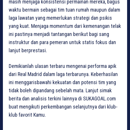
masih menjaga konsistensi permainan mereka, bagus
waktu bermain sebagai tim tuan rumah maupun dalam
laga lawatan yang memerlukan strategi dan psikis
yang kuat. Menjaga momentum dari kemenangan telak
ini pastinya menjadi tantangan berikut bagi sang
instruktur dan para pemeran untuk statis fokus dan
lanjut berprestasi.
Demikianlah ulasan terbaru mengenai performa apik
dari Real Madrid dalam laga terbarunya. Keberhasilan
ini menggarisbawahi kekuatan dan potensi tim yang
tidak boleh dipandang sebelah mata. Lanjut simak
berita dan analisis terkini lainnya di SUKAGOAL.com
buat mengikuti perkembangan selanjutnya dari klub-
klub favorit Kamu.