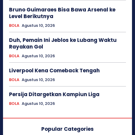
Bruno Guimaraes Bisa Bawa Arsenal ke
Level Berikutnya
BOLA
Agustus 10, 2026
Duh, Pemain Ini Jeblos ke Lubang Waktu
Rayakan Gol
BOLA
Agustus 10, 2026
Liverpool Kena Comeback Tengah
BOLA
Agustus 10, 2026
Persija Ditargetkan Kampiun Liga
BOLA
Agustus 10, 2026
Popular Categories