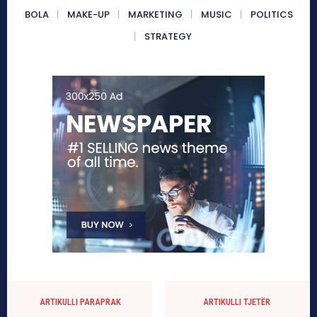
BOLA
MAKE-UP
MARKETING
MUSIC
POLITICS
STRATEGY
ARTIKULLI PARAPRAK
ARTIKULLI TJETËR