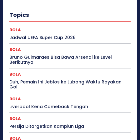
Topics
BOLA
Jadwal UEFA Super Cup 2026
BOLA
Bruno Guimaraes Bisa Bawa Arsenal ke Level
Berikutnya
BOLA
Duh, Pemain Ini Jeblos ke Lubang Waktu Rayakan
Gol
BOLA
Liverpool Kena Comeback Tengah
BOLA
Persija Ditargetkan Kampiun Liga
BOLA