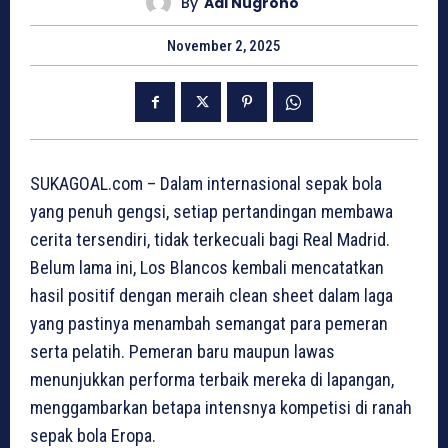
By
Adi Nugroho
November 2, 2025
SUKAGOAL.com – Dalam internasional sepak bola
yang penuh gengsi, setiap pertandingan membawa
cerita tersendiri, tidak terkecuali bagi Real Madrid.
Belum lama ini, Los Blancos kembali mencatatkan
hasil positif dengan meraih clean sheet dalam laga
yang pastinya menambah semangat para pemeran
serta pelatih. Pemeran baru maupun lawas
menunjukkan performa terbaik mereka di lapangan,
menggambarkan betapa intensnya kompetisi di ranah
sepak bola Eropa.